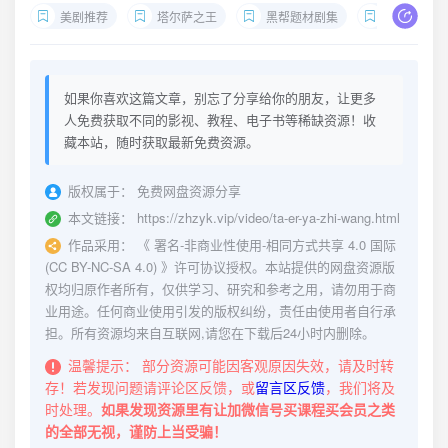
美剧推荐
塔尔萨之王
黑帮题材剧集
史泰龙新剧
如果你喜欢这篇文章，别忘了分享给你的朋友，让更多
人免费获取不同的影视、教程、电子书等稀缺资源！收
藏本站，随时获取最新免费资源。
版权属于：
免费网盘资源分享
本文链接：
https://zhzyk.vip/video/ta-er-ya-zhi-wang.html
作品采用：
《
署名-非商业性使用-相同方式共享 4.0 国际
(CC BY-NC-SA 4.0)
》许可协议授权。本站提供的网盘资源版
权均归原作者所有，仅供学习、研究和参考之用，请勿用于商
业用途。任何商业使用引发的版权纠纷，责任由使用者自行承
担。所有资源均来自互联网,请您在下载后24小时内删除。
温馨提示：
部分资源可能因客观原因失效，请及时转
存！若发现问题请评论区反馈，或
留言区反馈
，我们将及
时处理。
如果发现资源里有让加微信号买课程买会员之类
的全部无视，谨防上当受骗！