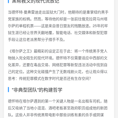
黑帮教父的现代流放记
当德怀特·曼弗雷迪走出监狱大门时，他期待的是重掌纽约黑手
党家族的权柄。然而，等待他的却是一张前往俄克拉荷马州塔
尔萨的单程机票——这是来自昔日盟友的残酷放逐。25年的牢
狱生涯已经让世界天翻地覆，智能电话、社交媒体和新型犯罪
手段让这位老派黑帮分子措手不及。
《塔尔萨之王》最精彩的设定正在于此：将一个传统黑手党人
物抛入完全陌生的现代环境。德怀特不仅需要适应中西部的文
化差异，还要在毒品交易、网络犯罪等新型违法活动中找到自
己的定位。这种文化碰撞产生了无数戏剧火花，也让观众得以
思考：传统犯罪模式在数字时代是否还有生存空间？
"非典型团队"的构建哲学
德怀特在塔尔萨遇到的第一个关键人物是一名出租车司机，随
后又吸纳了当地小混混、酒吧老板甚至政府职员组成他的新团
队。这些人并非传统黑帮电影中那些训练有素的杀手或阴谋