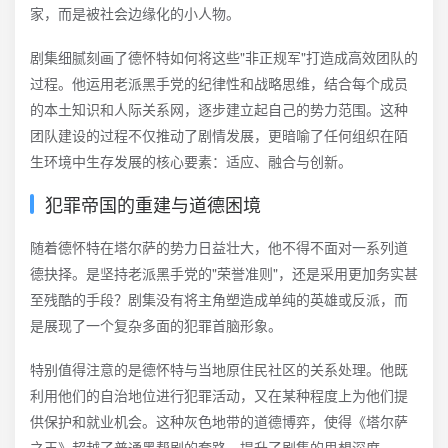
家，而是被社会边缘化的小人物。
剧集细腻刻画了德怀特如何将这些"非正规军"打造成高效团队的
过程。他运用老派黑手党的纪律性和战略思维，结合每个成员
的本土知识和人际关系网，逐步建立起自己的势力范围。这种
团队建设的过程不仅推动了剧情发展，更暗喻了任何组织在陌
生环境中生存发展的核心要素：适应、融合与创新。
犯罪帝国的重建与道德困境
随着德怀特在塔尔萨的势力日益壮大，他不得不面对一系列道
德抉择。是坚持老派黑手党的"荣誉准则"，还是采用更加务实甚
至残酷的手段？剧集没有将主角塑造成单纯的英雄或反派，而
是展现了一个复杂多面的犯罪首脑形象。
特别值得注意的是德怀特与当地原住民社区的关系处理。他既
利用他们的自治地位进行犯罪活动，又在某种程度上为他们提
供保护和就业机会。这种灰色地带的道德博弈，使得《塔尔萨
之王》超越了普通黑帮剧的套路，提升了剧集的思想深度。