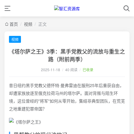
首页
/
视频
/
正文
视频
《塔尔萨之王》3季：黑手党教父的流放与重生之
路（附前两季）
2025-11-18
/
40 阅读
/
已收录
昔日纽约黑手党教父德怀特·曼弗雷迪在服刑25年后重获自由，
却遭家族放逐至俄克拉荷马州的塔尔萨。面对背叛与陌生环
境，这位曾经的"将军"如何从零开始，集结非典型团队，在荒芜
之地重建犯罪帝国？