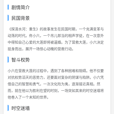
剧情简介
民国背景
《探清水河：重生》的故事发生在民国时期，一个充满变革与
动荡的时代。佟小六，一个吊儿郎当的相声学徒，在一次意外
中得知自己心爱的大莲即将被逼婚。为了营救大莲，小六决定
挺身而出，展开一场惊心动魄的营救行动。
智斗权势
小六在营救大莲的过程中，遇到了各种困难和阻碍。他不仅要
对抗权势滔天的恶势力，还要面对复杂的阴谋与陷阱。小六凭
借自己的智慧和勇气，一次次化险为夷，逐渐接近真相。然
而，就在他以为胜利在望的时刻，一场突如其来的时空迷墙将
他卷入了一个未知的世界。
时空迷墙