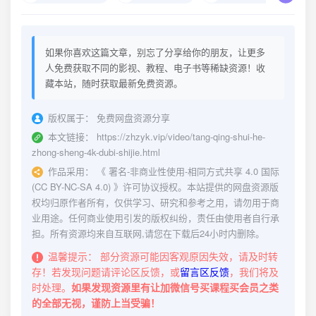
如果你喜欢这篇文章，别忘了分享给你的朋友，让更多
人免费获取不同的影视、教程、电子书等稀缺资源！收
藏本站，随时获取最新免费资源。
版权属于：
免费网盘资源分享
本文链接：
https://zhzyk.vip/video/tang-qing-shui-he-
zhong-sheng-4k-dubi-shijie.html
作品采用：
《
署名-非商业性使用-相同方式共享 4.0 国际
(CC BY-NC-SA 4.0)
》许可协议授权。本站提供的网盘资源版
权均归原作者所有，仅供学习、研究和参考之用，请勿用于商
业用途。任何商业使用引发的版权纠纷，责任由使用者自行承
担。所有资源均来自互联网,请您在下载后24小时内删除。
温馨提示：
部分资源可能因客观原因失效，请及时转
存！若发现问题请评论区反馈，或
留言区反馈
，我们将及
时处理。
如果发现资源里有让加微信号买课程买会员之类
的全部无视，谨防上当受骗！