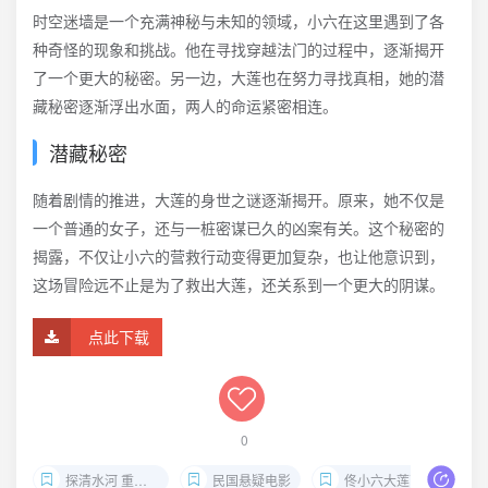
时空迷墙是一个充满神秘与未知的领域，小六在这里遇到了各
种奇怪的现象和挑战。他在寻找穿越法门的过程中，逐渐揭开
了一个更大的秘密。另一边，大莲也在努力寻找真相，她的潜
藏秘密逐渐浮出水面，两人的命运紧密相连。
潜藏秘密
随着剧情的推进，大莲的身世之谜逐渐揭开。原来，她不仅是
一个普通的女子，还与一桩密谋已久的凶案有关。这个秘密的
揭露，不仅让小六的营救行动变得更加复杂，也让他意识到，
这场冒险远不止是为了救出大莲，还关系到一个更大的阴谋。
点此下载
0
探清水河 重生 4K 杜比视界
民国悬疑电影
佟小六大莲营救