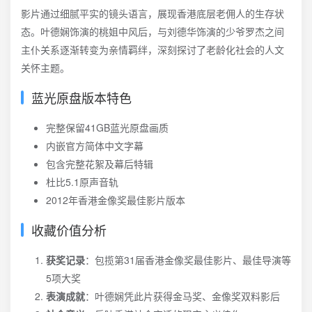
影片通过细腻平实的镜头语言，展现香港底层老佣人的生存状
态。叶德娴饰演的桃姐中风后，与刘德华饰演的少爷罗杰之间
主仆关系逐渐转变为亲情羁绊，深刻探讨了老龄化社会的人文
关怀主题。
蓝光原盘版本特色
完整保留41GB蓝光原盘画质
内嵌官方简体中文字幕
包含完整花絮及幕后特辑
杜比5.1原声音轨
2012年香港金像奖最佳影片版本
收藏价值分析
获奖记录
：包揽第31届香港金像奖最佳影片、最佳导演等
5项大奖
表演成就
：叶德娴凭此片获得金马奖、金像奖双料影后