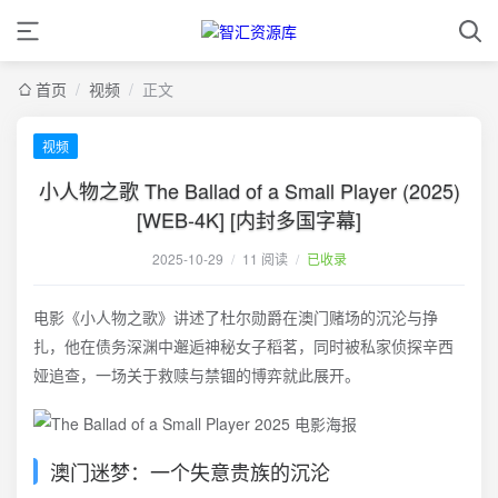
首页
/
视频
/
正文
视频
小人物之歌 The Ballad of a Small Player (2025)
[WEB-4K] [内封多国字幕]
2025-10-29
/
11 阅读
/
已收录
电影《小人物之歌》讲述了杜尔勋爵在澳门赌场的沉沦与挣
扎，他在债务深渊中邂逅神秘女子稻茗，同时被私家侦探辛西
娅追查，一场关于救赎与禁锢的博弈就此展开。
澳门迷梦：一个失意贵族的沉沦