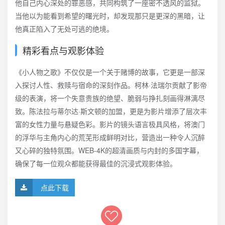
他自己内心深处的罪恶感，共同构筑了一座密不透风的监狱。
当他以为能看到希望的曙光时，却发现那只是更深的黑暗，让
他真正陷入了无处可逃的绝境。
精彩看点与观影体验
《小人物之歌》不仅仅是一个关于赌博的故事，它更是一部深
入探讨人性、救赎与宿命的深刻作品。柯林·法瑞尔贡献了影帝
级的表演，将一个失意贵族的绝望、脆弱与挣扎刻画得淋漓尽
致。陈法拉与蒂尔达·斯文顿的加盟，更是为影片增添了层次丰
富的女性力量与悬疑色彩。影片的镜头语言极具风格，将澳门
的浮华与主角内心的荒芜形成鲜明对比，营造出一种令人沉醉
又心碎的独特氛围。WEB-4K的超清画质与内封的多国字幕，
确保了每一位观众都能获得最佳的沉浸式观影体验。
点此下载