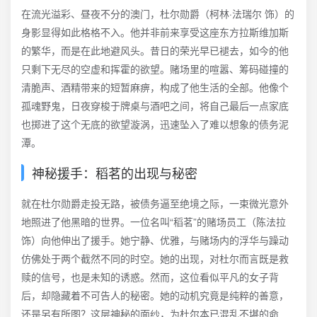
在流光溢彩、昼夜不分的澳门，杜尔勋爵（柯林·法瑞尔 饰）的
身影显得如此格格不入。他并非前来享受这座东方拉斯维加斯
的繁华，而是在此地避风头。昔日的荣光早已褪去，如今的他
只剩下无尽的空虚和挥霍的欲望。赌场里的喧嚣、筹码碰撞的
清脆声、酒精带来的短暂麻痹，构成了他生活的全部。他像个
孤魂野鬼，日夜穿梭于牌桌与酒吧之间，将自己最后一点家底
也掷进了这个无底的欲望漩涡，迅速坠入了难以想象的债务泥
潭。
神秘援手：稻茗的出现与秘密
就在杜尔勋爵走投无路，被债务逼至绝境之际，一束微光意外
地照进了他黑暗的世界。一位名叫“稻茗”的赌场员工（陈法拉
饰）向他伸出了援手。她宁静、优雅，与赌场内的浮华与躁动
仿佛处于两个截然不同的时空。她的出现，对杜尔而言既是救
赎的信号，也是未知的诱惑。然而，这位看似平凡的女子背
后，却隐藏着不可告人的秘密。她的动机究竟是纯粹的善意，
还是另有所图？这层神秘的面纱，为杜尔本已混乱不堪的命