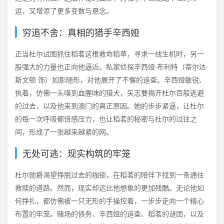
运，又增添了更多变数与悬念。
穷追不舍：真相的猎手辛西娅
正当杜尔试图抓住稻茗这根救命稻草，寻求一线生机时，另一
股强大的力量也正向他逼近。私家侦探辛西娅·布利特（蒂尔达·
斯文顿 饰）如影随形，对他展开了不懈的追查。辛西娅敏锐、
执着，仿佛一头嗅到血腥味的猎犬，矢志要揭开杜尔百般逃避
的过去，以及他来到澳门的真正原因。她的步步紧逼，让杜尔
的每一次呼吸都倍感压力，也让稻茗的秘密与杜尔的过往之
间，形成了一张越来越紧的网。
无处可逃：现实构筑的牢笼
杜尔勋爵渴望挣脱过去的枷锁，在稻茗的陪伴下找到一条通往
救赎的道路。然而，现实却远比他想象的更加残酷。无论他如
何挣扎，都仿佛被一只无形的手操控着，一步步走向一个精心
布置的牢笼。赌场的债务、辛西娅的追查、稻茗的谜团，以及