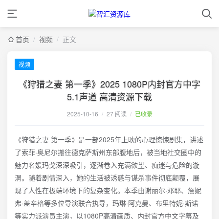
首页
/
视频
/
正文
视频
《狩猎之妻 第一季》2025 1080P内封官方中字
5.1声道 高清资源下载
2025-10-16
/
27 阅读
/
已收录
《狩猎之妻 第一季》是一部2025年上映的心理惊悚剧集，讲述
了索菲·奥尼尔搬往德克萨斯州东部腹地后，被当地社交圈中的
魅力名媛玛戈深深吸引，逐渐卷入充满欲望、痴迷与危险的漩
涡。随着剧情深入，她的生活被诱惑与谋杀事件彻底颠覆，展
现了人性在极端环境下的复杂变化。本季由谢丽尔·邓耶、詹妮
弗·盖辛格等多位导演联合执导，玛琳·阿克曼、布里特妮·斯诺
等实力派演员主演，以1080P高清画质、内封官方中文字幕及