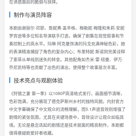
在诱惑面前的脆弱与抉择。
制作与演员阵容
本剧由谢丽尔·邓耶、詹妮弗·盖辛格、梅勒妮·梅隆和朱莉·安妮·
罗宾逊等多位知名导演联手打造，确保了剧集在视觉叙事和节
奏控制上的高水平。玛琳·阿克曼饰演的玛戈充满神秘色彩，她
的表演精准捕捉了角色的复杂内心；布里特妮·斯诺则完美诠释
了索菲从单纯到迷失的转变。其他配角如杰米·雷·纽曼、伊万·
乔尼凯特等也贡献了出色的演出，使得整个故事层次丰富。
技术亮点与观剧体验
《狩猎之妻 第一季》以1080P高清格式发行，画面细节清晰，
色彩饱满，充分展现了德克萨斯州乡村的独特风貌。内封官方
中文字幕确保了中文观众的流畅理解，而5.1声道音效则增强了
剧情的紧张氛围，尤其在关键场景中，音效设计让观众如临其
境。无论是悬念迭起的剧情还是技术层面的精良制作，本剧都
值得悬疑剧爱好者收藏。