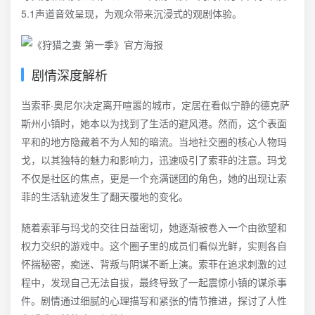
5.1声道音效呈现，为观众带来沉浸式的观剧体验。
剧情深度解析
当索菲·奥尼尔决定离开喧嚣的城市，定居在看似宁静的德克萨
斯州小镇时，她本以为找到了生活的避风港。然而，这个表面
平和的地方隐藏着不为人知的暗流。当地社交圈的核心人物玛
戈，以其独特的魅力和影响力，迅速吸引了索菲的注意。玛戈
不仅是社区的焦点，更是一个充满谜团的角色，她的出现让索
菲的生活轨迹发生了翻天覆地的变化。
随着索菲与玛戈的交往日益密切，她逐渐被卷入一个由欲望和
权力交织的游戏中。这个圈子里的成员们看似光鲜，实则各自
怀揣秘密，痴迷、背叛与阴谋不断上演。索菲在追求刺激的过
程中，发现自己无法自拔，最终导致了一起震惊小镇的谋杀事
件。剧情通过细腻的心理描写和紧张的情节推进，探讨了人性