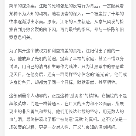
简单的谋杀案，江阳的死和张超的反常行为背后，一定隐藏着
某种不为人知的动机。随着调查的深入，一个被尘封了十年的
往事逐渐浮出水面。原来，江阳的人生轨迹，从意气风发的检
察官到身败名裂的阶下囚，再到最终的惨死，都与一桩陈年旧
案息息相关。
为了揭开这个被权力和利益掩盖的真相，江阳付出了他的一
切。他放弃了光明的前途，抛弃了幸福的家庭，甚至不惜以身
试法，用自己的清白和生命作为赌注，只为让黑暗中的罪恶重
见天日。在他身后，还有一群同样坚守信念的“追光者”，他们或
许身份各异，却都为了同一个目标，默默奉献，甚至牺牲。
这部剧最令人动容的，正是这种“孤勇者”的精神。它描绘的不是
超级英雄，而是一群普通人，在巨大的压力和不公面前，所展
现出的非凡勇气和坚持。他们用长达七载的坚守，用无数人的
血与泪，最终拼凑出了那个被刻意“沉默”的真相。这不仅仅是一
场破案的过程，更是一次对人性、正义与良知的深刻拷问。