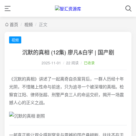
首页
/
视频
/
正文
视频
沉默的真相 (12集) 廖凡&白宇 | 国产剧
2025-11-01
/
22 阅读
/
已收录
《沉默的真相》讲述了一起离奇自杀案背后，一群人历经十年
光阴，不惜赌上性命与前途，只为追寻一个被深埋的真相。检
察官江阳、律师张超、刑警严良三人的命运交织，揭开一场震
撼人心的正义之战。
一部真正能让观众感到窒息与震撼的国产悬疑剧，往往不在于