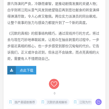
廖凡饰演的严良，冷静而睿智，是推动剧情发展的关键人物；
白宇则将江阳从意气风发到绝望隐忍再到悲壮献身的转变演绎
得淋漓尽致，令人心疼又敬佩。两位实力派演员的同台飙戏，
让整个故事的张力与感染力都提升到了一个新的高度。
《沉默的真相》的叙事结构精巧，通过双线并行的方式，将过
去与现在巧妙地串联起来，让观众在抽丝剥茧的过程中，一步
步接近真相的核心，也一步步感受到那份沉甸甸的代价。它告
诉我们，正义或许会迟到，但永远不会缺席，而点亮真相的火
炬，需要有人不惜燃烧自己。
点此下载
0
国产悬疑剧推荐
沉默的真相解析
江阳为什么坐牢