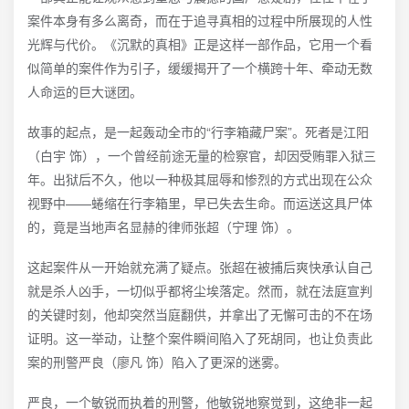
案件本身有多么离奇，而在于追寻真相的过程中所展现的人性
光辉与代价。《沉默的真相》正是这样一部作品，它用一个看
似简单的案件作为引子，缓缓揭开了一个横跨十年、牵动无数
人命运的巨大谜团。
故事的起点，是一起轰动全市的“行李箱藏尸案”。死者是江阳
（白宇 饰），一个曾经前途无量的检察官，却因受贿罪入狱三
年。出狱后不久，他以一种极其屈辱和惨烈的方式出现在公众
视野中——蜷缩在行李箱里，早已失去生命。而运送这具尸体
的，竟是当地声名显赫的律师张超（宁理 饰）。
这起案件从一开始就充满了疑点。张超在被捕后爽快承认自己
就是杀人凶手，一切似乎都将尘埃落定。然而，就在法庭宣判
的关键时刻，他却突然当庭翻供，并拿出了无懈可击的不在场
证明。这一举动，让整个案件瞬间陷入了死胡同，也让负责此
案的刑警严良（廖凡 饰）陷入了更深的迷雾。
严良，一个敏锐而执着的刑警，他敏锐地察觉到，这绝非一起