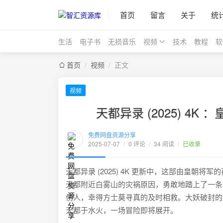
首页
留言
关于
统
生活
电子书
无损音乐
视频
技术
教程
软
首页
/
视频
/
正文
视频
天都异录 (2025) 
免费网盘资源分享
2025-07-07
/
0 评论
/
34 阅读
/
已收录
天都异录 (2025) 4K 更新中，这部由皇
天都附近白雾山的灾祸原因，勇敢地踏上了一条
伤人，幸得方士莫寻真的及时相救。大妖破封的
天都于水火，一场冒险即将展开。