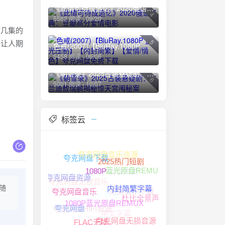
《此情可待成追忆》2020俄语经典：豆瓣高分爱情电影
4
5562 阅读 - 09/20
前几集的
，让人期
5
色戒(2007)【BluRay.1080P 蓝光压制】【内封简繁】【爱情/情色】夸克网盘免费下载
5458 阅读 - 06/06
《朝雪录》2025古装悬疑剧：李兰迪敖瑞鹏揭秘惊天宫闱秘案
6
5001 阅读 - 10/07
标签云
夸克网盘音乐资源
夸克网盘下载
1080P高清资源
2025热门短剧
蓝光原盘REMUX
夸克网盘无损音乐
夸克网盘资源
1080P
无损音乐下载
随
1080P高清
内封简繁字幕
夸克网盘音乐
杜比全景声
夸克网盘HIFI资源
中文字幕
夸克网盘
1080P蓝光原盘REMUX
夸克网盘无损音源
4K HDR