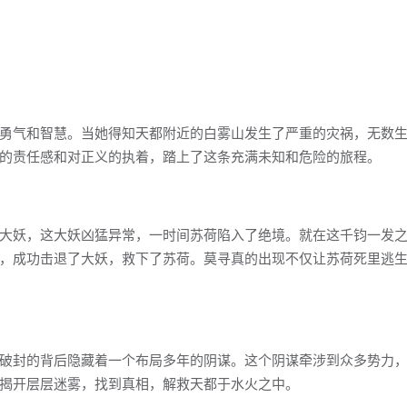
勇气和智慧。当她得知天都附近的白雾山发生了严重的灾祸，无数
的责任感和对正义的执着，踏上了这条充满未知和危险的旅程。
大妖，这大妖凶猛异常，一时间苏荷陷入了绝境。就在这千钧一发
，成功击退了大妖，救下了苏荷。莫寻真的出现不仅让苏荷死里逃
破封的背后隐藏着一个布局多年的阴谋。这个阴谋牵涉到众多势力
揭开层层迷雾，找到真相，解救天都于水火之中。