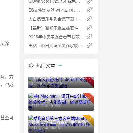
QOwnNotes v25.1.4 绿色版 - 开源Markdown笔记本，高效记录与管理
ES文件浏览器 v4.4.2.18：解锁会员高级版，手机文件管理利器
大自然音乐系列合集下载｜轻风细雨+花漾物语+望海等无损音源
【最新】智能电视直播软件｜电视盒子《我们的电视》TV版：免费蓝光直播+7天回看神器
2025年中央电视台春节联欢晚会（1080p 60FPS）高清资源分享
生灵涂
出格 - 中国文坛顶尖作家联手创作短篇小说集免费下载
热门文章
之际，方
《喜人奇妙夜2》4K 60FPS臻彩版：2025年爆笑回归
1
20119 阅读 - 11/19
生，也成
2
M4 Mac mini一键开启2K HiDPI终极教程：告别模糊，解锁高清显示！
6984 阅读 - 01/23
，甚至可
3
酷狗音乐第三方客户端MoeKoe Music使用指南：自动领取VIP+多平台支持
6111 阅读 - 04/16