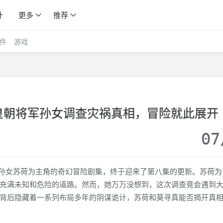
计
更多
推荐
件
游戏
4K ：皇朝将军孙女调查灾祸真相，冒险就此展开
07
朝将军的孙女苏荷为主角的奇幻冒险剧集，终于迎来了第八集的更新。苏荷
充满未知和危险的道路。然而，她万万没想到，这次调查竟会遇到
背后隐藏着一系列布局多年的阴谋诡计，苏荷和莫寻真能否揭开真