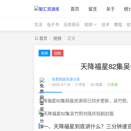
首页
留言
关于
统
生活
电子书
无损音乐
视频
技术
教程
软
首页
/
视频
/
正文
视频
短剧
天降福星82集
免费网盘资源分享
2025-07-16
/
0 评论
/
20 阅读
/
已收录
天降福星82集网盘资源现已同步更新，吴竹熙、
一、天降福星到底讲什么？三分钟速