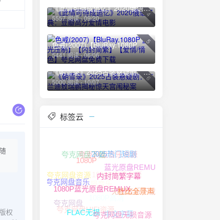
？
《此情可待成追忆》2020俄语经典：豆瓣高分爱情电影
4
5557 阅读 - 09/20
5
色戒(2007)【BluRay.1080P 蓝光压制】【内封简繁】【爱情/情色】夸克网盘免费下载
5441 阅读 - 06/06
《朝雪录》2025古装悬疑剧：李兰迪敖瑞鹏揭秘惊天宫闱秘案
6
5000 阅读 - 10/07
标签云
随
夸克网盘音乐资源
夸克网盘下载
2025热门短剧
1080P
蓝光原盘REMUX
1080P高清资源
夸克网盘资源
夸克网盘无损音乐
内封简繁字幕
夸克网盘音乐
无损音乐下载
1080P高清
杜比全景声
1080P蓝光原盘REMUX
夸克网盘
夸克网盘HIFI资源
中文字幕
版权
夸克网盘无损音源
FLAC无损