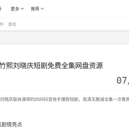
计
更多
推荐
件
游戏
吴竹熙刘晓庆短剧免费全集网盘资源
07
刘晓庆联袂演绎的2025抖音快手爆款短剧，高清无删减全集一次看
览剧情亮点