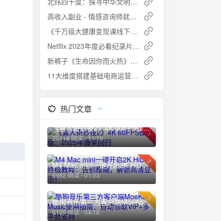
北纬四十度：探寻中华文明的地理脉络
高收入副业 - 情感咨询师就业直通班
《千万级大健康变现课线下课》：健康行业的商业变现指南
Netflix 2023年度必看纪录片合集：100部高清资源一键收藏（附中英字幕）🎬
新裤子《生命因你而火热》ALAC无损下载
11大维度搭建基础电商运营：全面解析电商成功之道
热门文章
《喜人奇妙夜2》4K 60FPS臻彩版：2025年爆笑回归
1
20118 阅读 - 11/19
2
M4 Mac mini一键开启2K HiDPI终极教程：告别模糊，解锁高清显示！
6982 阅读 - 01/23
3
酷狗音乐第三方客户端MoeKoe Music使用指南：自动领取VIP+多平台支持
6109 阅读 - 04/16