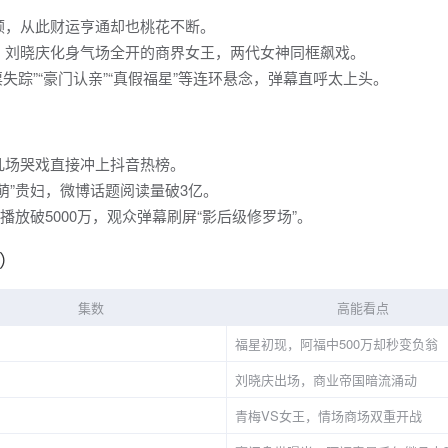
顾，从此财运亨通却也桃花不断。
，刘晓庆化身气场全开的商界女王，两代女神同框飙戏。
失踪”“豪门认亲”“真假福星”等连环悬念，弹幕直呼太上头。
几场哭戏直接冲上抖音热榜。
萌”贵妇，微博话题阅读量破3亿。
播放破5000万，观众弹幕刷屏“影后级修罗场”。
警）
集数
高能看点
福星初现，阿福中500万却秒变负翁
刘晓庆出场，商业帝国暗流涌动
青梅VS女王，情场商场双重开战