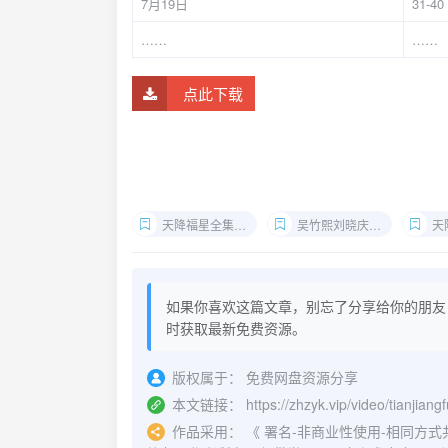
7月19日
31-40
……
……
点此下载
天降福星全集网盘下载
吴竹熙刘晓庆短剧在线观看
天降
如果你喜欢这篇文章，别忘了分享给你的朋友
时获取最新免费资源。
版权属于：
免费网盘资源分享
本文链接：
https://zhzyk.vip/video/tianjian
作品采用：
《
署名-非商业性使用-相同方式共享 4.