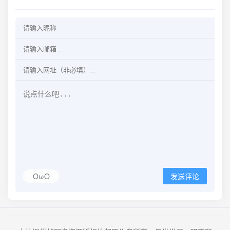
OωO
发送评论