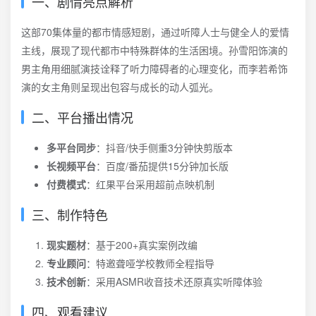
一、剧情亮点解析
这部70集体量的都市情感短剧，通过听障人士与健全人的爱情
主线，展现了现代都市中特殊群体的生活困境。孙雪阳饰演的
男主角用细腻演技诠释了听力障碍者的心理变化，而李若希饰
演的女主角则呈现出包容与成长的动人弧光。
二、平台播出情况
多平台同步
：抖音/快手侧重3分钟快剪版本
长视频平台
：百度/番茄提供15分钟加长版
付费模式
：红果平台采用超前点映机制
三、制作特色
现实题材
：基于200+真实案例改编
专业顾问
：特邀聋哑学校教师全程指导
技术创新
：采用ASMR收音技术还原真实听障体验
四、观看建议