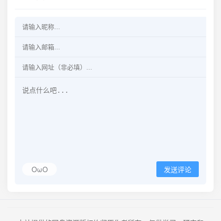
OωO
发送评论