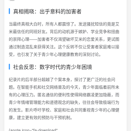
真相揭晓：出乎意料的加害者
当最终真相大白时，所有人都震惊了。发送骚扰短信的竟是艾
米最信任的同班好友。背后的动机源于嫉妒、学业竞争和扭曲
的崇拜心理——加害者不仅渴望破坏艾米的恋爱关系，更试图
通过制造混乱来获得关注。这个反转不仅让受害者家庭难以接
受，也引发了关于青少年心理健康教育的深刻讨论。
社会反思：数字时代的青少年困境
纪录片的后半部分超越了个案本身，探讨了更广泛的社会问
题。在智能手机和社交网络普及的今天，青少年面临着前所未
有的心理压力。匿名通信的便利性使得网络霸凌更加隐蔽，而
青少年情绪管理能力和道德观念的缺失，往往会导致极端行为
的发生。影片呼吁学校、家庭和社会共同重视青少年的心理健
康，建立更有效的预防与干预机制。
{anote icon="fa-download"