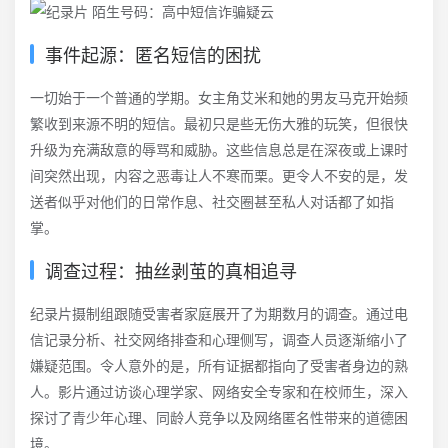
事件起源：匿名短信的困扰
一切始于一个普通的学期。女主角艾米和她的男友马克开始频
繁收到来源不明的短信。最初只是些无伤大雅的玩笑，但很快
升级为充满敌意的辱骂和威胁。这些信息总是在深夜或上课时
间突然出现，内容之恶毒让人不寒而栗。更令人不安的是，发
送者似乎对他们的日常作息、社交圈甚至私人对话都了如指
掌。
调查过程：抽丝剥茧的真相追寻
纪录片摄制组跟随受害者家庭展开了为期数月的调查。通过电
信记录分析、社交网络排查和心理侧写，调查人员逐渐缩小了
嫌疑范围。令人意外的是，所有证据都指向了受害者身边的熟
人。影片通过访谈心理学家、网络安全专家和在校师生，深入
探讨了青少年心理、同龄人竞争以及网络匿名性带来的道德困
境。