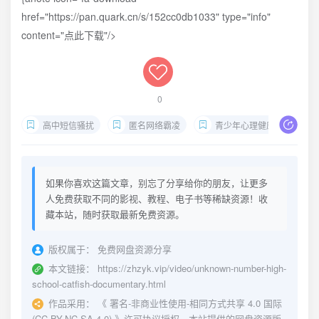
href="https://pan.quark.cn/s/152cc0db1033" type="info"
content="点此下载"/>
0
高中短信骚扰
匿名网络霸凌
青少年心理健康
纪
如果你喜欢这篇文章，别忘了分享给你的朋友，让更多
人免费获取不同的影视、教程、电子书等稀缺资源！收
藏本站，随时获取最新免费资源。
版权属于：
免费网盘资源分享
本文链接：
https://zhzyk.vip/video/unknown-number-high-
school-catfish-documentary.html
作品采用：
《
署名-非商业性使用-相同方式共享 4.0 国际
(CC BY-NC-SA 4.0)
》许可协议授权。本站提供的网盘资源版