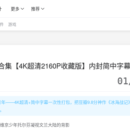
计
更多
推荐
件
游戏
季合集【4K超清2160P收藏版】内封简中字
01
年——4K超清+简中字幕一次性打包，把豆瓣9.8分神作《冰海战记
。