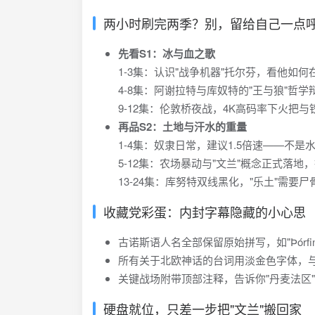
两小时刷完两季？别，留给自己一点
先看S1：冰与血之歌
1-3集：认识"战争机器"托尔芬，看他如
4-8集：阿谢拉特与库奴特的"王与狼"哲
9-12集：伦敦桥夜战，4K高码率下火把
再品S2：土地与汗水的重量
1-4集：奴隶日常，建议1.5倍速——不是
5-12集：农场暴动与"文兰"概念正式落
13-24集：库努特双线黑化，"乐土"需
收藏党彩蛋：内封字幕隐藏的小心思
古诺斯语人名全部保留原始拼写，如"Þórf
所有关于北欧神话的台词用淡金色字体，与
关键战场附带顶部注释，告诉你"丹麦法区
硬盘就位，只差一步把"文兰"搬回家