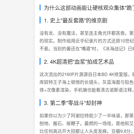
为什么这部动画能让硬核观众集体"跪
1. 史上"最反套路"的维京剧
没有龙、没有魔法，甚至连主角光环都吝啬。第
的现实。制作组用近乎纪录片的方式还原10世
不差。当别的番还在"嘴遁"时，《冰海战记》
2. 4K超清把"血浆"拍成艺术品
这次流出的2160P片源源自日本BD 4K修复
库奴特王子海上顿悟的长镜头，灰蓝海面与铅色
体+次像素渲染，手机端也能看清古诺斯语注释
3. 第二季"零战斗"却封神
如果你以为少了阿谢拉特就少了一半味道，那第
刨地、搬石、挨鞭子。最燃的一场戏，是他和艾
比任何高达开大招都让人头皮发麻。豆瓣9.8分，