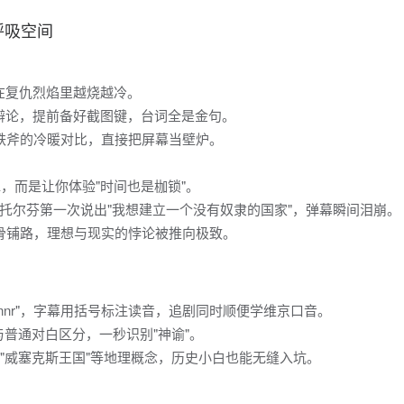
呼吸空间
何在复仇烈焰里越烧越冷。
学辩论，提前备好截图键，台词全是金句。
与铁斧的冷暖对比，直接把屏幕当壁炉。
水，而是让你体验"时间也是枷锁"。
地，托尔芬第一次说出"我想建立一个没有奴隶的国家"，弹幕瞬间泪崩。
要尸骨铺路，理想与现实的悖论被推向极致。
innr"，字幕用括号标注读音，追剧同时顺便学维京口音。
普通对白区分，一秒识别"神谕"。
""威塞克斯王国"等地理概念，历史小白也能无缝入坑。