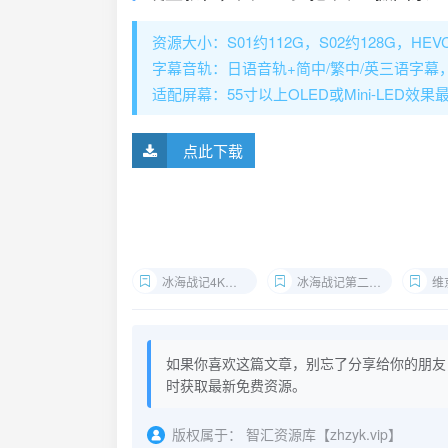
资源大小：S01约112G，S02约128G，HEVC 
字幕音轨：日语音轨+简中/繁中/英三语字幕
适配屏幕：55寸以上OLED或Mini-LED
点此下载
冰海战记4K下载
冰海战记第二季迅雷资源
维
如果你喜欢这篇文章，别忘了分享给你的朋友
时获取最新免费资源。
版权属于：
智汇资源库【zhzyk.vip】