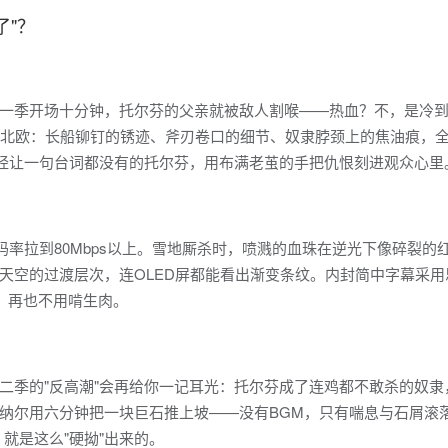
了"？
一季开场十分钟，托尔芬的父亲就被敌人割喉——热血？不，是冷
纪北欧：长船铆钉的锈迹、斧刃卷口的细节、奴隶脖颈上的焦油痕，
已经让一句台词都没有的托尔芬，用布满老茧的手把仇恨刻进观众心里
版，码率拉到80Mbps以上。雪地厮杀时，喷溅的血珠在逆光下像碎裂的
天空的过渡层次，连OLED屏都能看出渐变条纹。内封简中字幕采用
，再也不用啃生肉。
二季的"反高潮"会再给你一记耳光：托尔芬成了连鸡都不敢杀的奴隶
纳尔用六分钟把一块巨石推上坡——没有BGM，只有喘息与石屑滚
就是这么"硬拗"出来的。