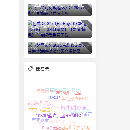
《此情可待成追忆》2020俄语经典：豆瓣高分爱情电影
4
5562 阅读 - 09/20
5
色戒(2007)【BluRay.1080P 蓝光压制】【内封简繁】【爱情/情色】夸克网盘免费下载
5479 阅读 - 06/06
《朝雪录》2025古装悬疑剧：李兰迪敖瑞鹏揭秘惊天宫闱秘案
6
5001 阅读 - 10/07
标签云
夸克网盘音乐资源
夸克网盘下载
2025热门短剧
1080P高清资源
蓝光原盘REMUX
夸克网盘无损音乐
1080P
夸克网盘资源
无损音乐下载
1080P高清
内封简繁字幕
夸克网盘音乐
杜比全景声
夸克网盘HIFI资源
中文字幕
夸克网盘
1080P蓝光原盘REMUX
夸克网盘无损音源
4K HDR