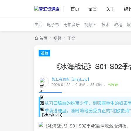
首页
留言
关于
统
生活
电子书
无损音乐
视频
技术
教程
软
首页
/
视频
/
正文
视频
《冰海战记》S01-S02
智汇资源库【zhzyk.vip】
2026-01-22
/
0 评论
/
85 阅读
/
已收录
从刀口舔血的维京少年，到赎罪重生的奴隶青
季装进硬盘，随时随地感受真正的"北欧史诗"