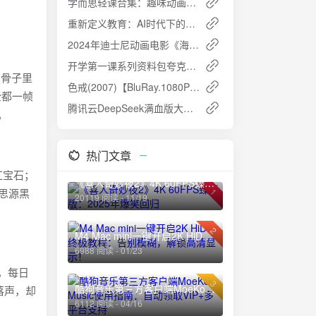
学而思轻课合集：趣味动画同步小学课内知识
重新定义教育：AI时代下的科学养育指南（共6册）[PDF]
2024年迪士尼动画电影《海洋奇缘2》高清资源分享
开学第一课系列资料包夸克网盘高速下载免费攻略
到骨子里
色戒(2007)【BluRay.1080P 蓝光压制】【内封简繁】【爱情/情色】夸克网盘免费下载
全都一帧
腾讯云DeepSeek满血版大模型限时免费开放，2025年2月25日前速领AI红利
。
热门文章
红宝石；
《喜人奇妙夜2》4K 60FPS臻彩版：2025年爆笑回归
思源黑
1
20119 阅读 - 11/19
2
M4 Mac mini一键开启2K HiDPI终极教程：告别模糊，解锁高清显示！
6988 阅读 - 01/23
，每日
3
酷狗音乐第三方客户端MoeKoe Music使用指南：自动领取VIP+多平台支持
落声，却
6112 阅读 - 04/16