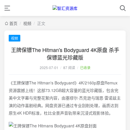
首页
/
视频
/
正文
视频
王牌保镖The Hitman's Bodyguard 4K原盘 杀手
保镖蓝光珍藏版
2025-07-01
/
87 阅读
/
已收录
《王牌保镖The Hitman's Bodyguard》4K/2160p原盘Remux
资源震撼上线！这部73.12GB超大容量的蓝光珍藏版，包含完
美中文字幕与完整花絮内容，由塞缪尔·杰克逊与瑞恩·雷诺兹主
演的动作喜剧经典。网盘资源已通过专业刮削处理，画质达到
原生4K HDR标准，杜比全景声音轨带来沉浸式观影体验。