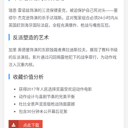
瑞恩·雷诺兹饰演的三流保镖麦克，被迫保护自己死对头——塞
缪尔·杰克逊饰演的杀手达瑞斯。这对冤家组合必须24小时内从
英国赶到海牙国际法庭，全程充满爆炸、枪战与嘴炮互怼。
反派塑造的艺术
加里·奥德曼饰演的东欧独裁者弗拉迪斯拉夫，展现了教科书级
的反派演技。影片通过闪回揭露他犯下的战争罪行，为动作戏
注入沉重内核。
收藏价值分析
获得2017年人民选择奖最受欢迎动作电影
动作设计与喜剧节奏的完美平衡
杜比全景声混音版枪战场面震撼
包含30分钟未公开幕后花絮
点此下载