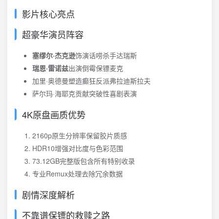
影片核心亮点
超豪华演员阵容
塞缪尔·杰克逊
饰演话唠杀手达瑞斯
瑞恩·雷诺兹
出演倒霉保镖麦克
加里·奥德曼塑造癫狂反派弗拉迪斯拉夫
萨尔玛·海耶克贡献突破性喜剧表演
4K原盘画质优势
2160p原生分辨率保留胶片质感
HDR10增强对比度与色彩范围
73.12GB完整版包含所有特别收录
专业Remux处理去除冗余数据
剧情深度解析
不靠谱保镖的救赎之路