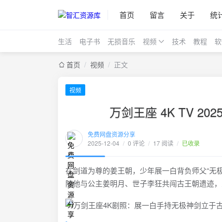
首页
留言
关于
统
生活
电子书
无损音乐
视频
技术
教程
软
首页
/
视频
/
正文
视频
万剑王座 4K TV 
免费网盘资源分享
2025-12-04
/
0 评论
/
17 阅读
/
已收录
在剑道为尊的姜王朝，少年展一白背负师父“无
随他与公主姜明月、世子李狂共闯古王朝遗迹，