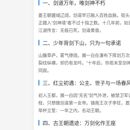
一、剑道万年，唯剑神不朽
姜王朝疆域辽阔，剑道早已融入百姓血脉。街头
正踏入“剑神境”者不过十指之数。十几年前，如
江湖传言：无极已死，剑道黄昏。
二、少年背剑下山，只为一句承诺
山腹草庐，雾气缭绕。展一白在瀑布下挥剑万次
裂纹纵横，却仍有龙吟。“十年后，你若未至剑
同寂。
三、红尘初遇：公主、世子与一场春
初入王都，展一白因“无名”剑气外泄，被禁卫军
枝，只想做剑道第一女帝。镇南王次子李狂，嚣
举杯立誓：一年之内，名动王朝。
四、古王朝遗迹：万剑化作王座