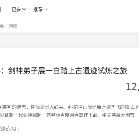
计
更多
推荐
件
游戏
2025：剑神弟子展一白踏上古遗迹试炼之旅
12
极剑神”的遗志，携佩剑闯入红尘。4K超清画质还原万剑齐飞的恢弘
见证新一代剑神崛起。完整版百度网盘高速下载，中文字幕无删节