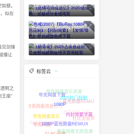
《此情可待成追忆》2020俄语经典：豆瓣高分爱情电影
空如昼。
4
5559 阅读 - 09/20
珠，似在
5
色戒(2007)【BluRay.1080P 蓝光压制】【内封简繁】【爱情/情色】夸克网盘免费下载
5447 阅读 - 06/06
《朝雪录》2025古装悬疑剧：李兰迪敖瑞鹏揭秘惊天宫闱秘案
看见剑锋
6
5001 阅读 - 10/07
碰撞让
标签云
为透明之
夸克网盘音乐资源
王座”
1080P高清资源
夸克网盘下载
蓝光原盘REMUX
2025热门短剧
夸克网盘无损音乐
夸克网盘资源
无损音乐下载
1080P高清
1080P
内封简繁字幕
杜比全景声
夸克网盘HIFI资源
夸克网盘音乐
中文字幕
夸克网盘
1080P蓝光原盘REMUX
夸克网盘无损音源
4K HDR