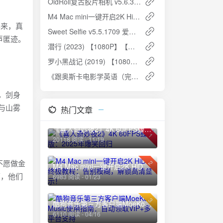
OldRoll复古胶片相机 v5.6.3 - 解锁高级版，体验逼真胶片摄影
M4 Mac mini一键开启2K HiDPI终极教程：告别模糊，解锁高清显示！
年来，真
Sweet Selfie v5.5.1709 爱自拍美颜相机，拍照和照片美化编辑，解锁专业版
声匿迹。
潜行 (2023) 【1080P】【粤语中英双字】：刘德华演绎暗网毒枭的疯狂与毁灭
罗小黑战记 (2019) 【1080P】国语中字：人妖共存的奇幻冒险
《跟奥斯卡电影学英语（完结）》夸克网盘高速下载+免费资源
，剑身
与山雾
热门文章
《喜人奇妙夜2》4K 60FPS臻彩版：2025年爆笑回归
1
20118 阅读 - 11/19
不愿做金
2
M4 Mac mini一键开启2K HiDPI终极教程：告别模糊，解锁高清显示！
下，他们
6983 阅读 - 01/23
3
酷狗音乐第三方客户端MoeKoe Music使用指南：自动领取VIP+多平台支持
6110 阅读 - 04/16