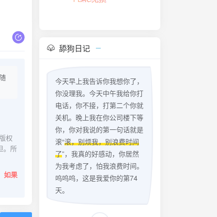
FLAC无损
舔狗日记
随
今天早上我告诉你我想你了，
你没理我。今天中午我给你打
电话，你不接，打第二个你就
关机。晚上我在你公司楼下等
你，你对我说的第一句话就是
版权
滚“
滚，别烦我，别浪费时间
担。所
了
”，我真的好感动，你居然
为我考虑了，怕我浪费时间。
。
如果
呜呜呜，这是我爱你的第74
天。