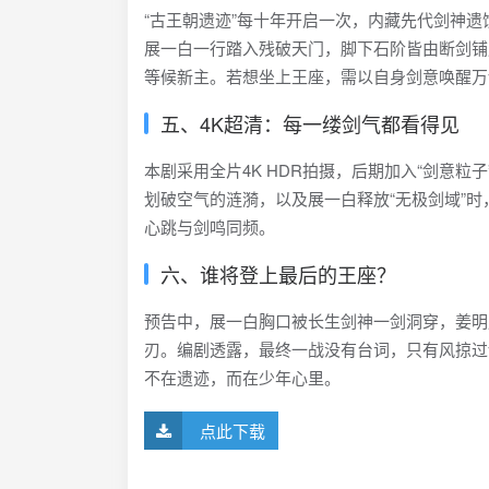
“古王朝遗迹”每十年开启一次，内藏先代剑神遗
展一白一行踏入残破天门，脚下石阶皆由断剑铺
等候新主。若想坐上王座，需以自身剑意唤醒万
五、4K超清：每一缕剑气都看得见
本剧采用全片4K HDR拍摄，后期加入“剑意
划破空气的涟漪，以及展一白释放“无极剑域”
心跳与剑鸣同频。
六、谁将登上最后的王座？
预告中，展一白胸口被长生剑神一剑洞穿，姜明
刃。编剧透露，最终一战没有台词，只有风掠过
不在遗迹，而在少年心里。
点此下载