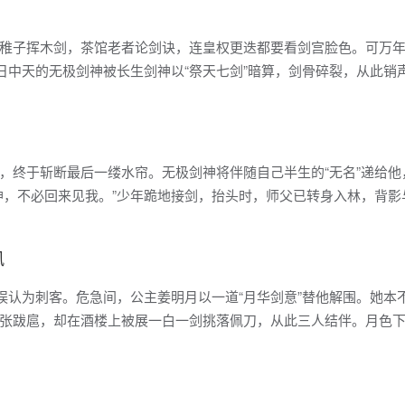
稚子挥木剑，茶馆老者论剑诀，连皇权更迭都要看剑宫脸色。可万
日中天的无极剑神被长生剑神以“祭天七剑”暗算，剑骨碎裂，从此销
，终于斩断最后一缕水帘。无极剑神将伴随自己半生的“无名”递给他
神，不必回来见我。”少年跪地接剑，抬头时，师父已转身入林，背影
风
误认为刺客。危急间，公主姜明月以一道“月华剑意”替他解围。她本
张跋扈，却在酒楼上被展一白一剑挑落佩刀，从此三人结伴。月色