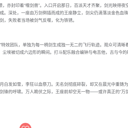
馈，亦封印着“噬剑兽”。入口开启那日，百派天才齐聚，剑光映得夜
成。深处，一座由万剑倒插而成的王座静立，剑尖仍滴落淡金色血
剑，失败者当场被剑气反噬，化为铁锈。
粒子”特效团队，单独为每一柄剑生成独一无二的飞行轨迹。观众可清晰
时，尘埃被切成六边形的瞬间。打斗配乐融合编钟与电吉他，古与今的
月白发如雪，李狂以血祭刀。无名剑彻底碎裂，却又在晨光中重铸
剑锋的呼啸。万人跪伏之际，王座前却空无一物——或许真正的“万剑