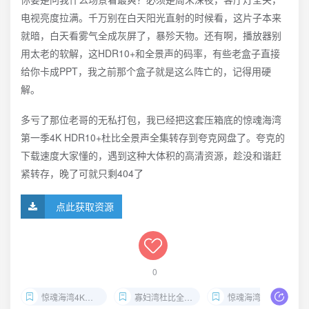
电视亮度拉满。千万别在白天阳光直射的时候看，这片子本来
就暗，白天看雾气全成灰屏了，暴殄天物。还有啊，播放器别
用太老的软解，这HDR10+和全景声的码率，有些老盒子直接
给你卡成PPT，我之前那个盒子就是这么阵亡的，记得用硬
解。
多亏了那位老哥的无私打包，我已经把这套压箱底的惊魂海湾
第一季4K HDR10+杜比全景声全集转存到夸克网盘了。夸克的
下载速度大家懂的，遇到这种大体积的高清资源，趁没和谐赶
紧转存，晚了可就只剩404了
点此获取资源
0
惊魂海湾4K下载
寡妇湾杜比全景声
惊魂海湾第一季全集