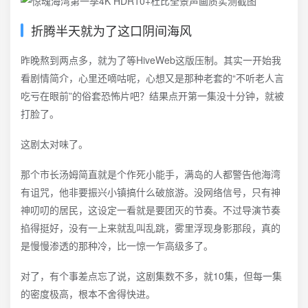
折腾半天就为了这口阴间海风
昨晚熬到两点多，就为了等HiveWeb这版压制。其实一开始我
看剧情简介，心里还嘀咕呢，心想又是那种老套的“不听老人言
吃亏在眼前”的俗套恐怖片吧？结果点开第一集没十分钟，就被
打脸了。
这剧太对味了。
那个市长汤姆简直就是个作死小能手，满岛的人都警告他海湾
有诅咒，他非要振兴小镇搞什么破旅游。没网络信号，只有神
神叨叨的居民，这设定一看就是要团灭的节奏。不过导演节奏
掐得挺好，没有一上来就乱叫乱跳，雾里浮现身影那段，真的
是慢慢渗透的那种冷，比一惊一乍高级多了。
对了，有个事差点忘了说，这剧集数不多，就10集，但每一集
的密度极高，根本不舍得快进。