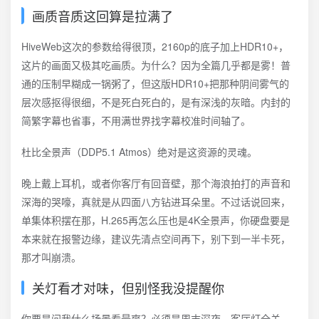
画质音质这回算是拉满了
HiveWeb这次的参数给得很顶，2160p的底子加上HDR10+，
这片的画面又极其吃画质。为什么？因为全篇几乎都是雾！普
通的压制早糊成一锅粥了，但这版HDR10+把那种阴间雾气的
层次感抠得很细，不是死白死白的，是有深浅的灰暗。内封的
简繁字幕也省事，不用满世界找字幕校准时间轴了。
杜比全景声（DDP5.1 Atmos）绝对是这资源的灵魂。
晚上戴上耳机，或者你客厅有回音壁，那个海浪拍打的声音和
深海的哭嚎，真就是从四面八方钻进耳朵里。不过话说回来，
单集体积摆在那，H.265再怎么压也是4K全景声，你硬盘要是
本来就在报警边缘，建议先清点空间再下，别下到一半卡死，
那才叫崩溃。
关灯看才对味，但别怪我没提醒你
你要是问我什么场景看最爽？必须是周末深夜，客厅灯全关，