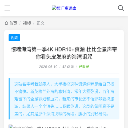
首页
/
视频
/
正文
视频
惊魂海湾第一季4K HDR10+资源 杜比全景声带
你看头皮发麻的海湾诅咒
2026-06-10
/
42 阅读
/
已收录
这破名字听着就瘆人，大半夜搞这种资源纯粹是给自己找
不痛快。新英格兰外海的寡妇湾，常年大雾弥漫，百年海
难留下的全是寡妇和血咒，新来的市长还不信邪非要搞旅
游，结果人一个个消失……我跟你讲，这剧的氛围真不是
盖的，尤其是那个深海哭嚎的桥段，胆小的别轻易试。