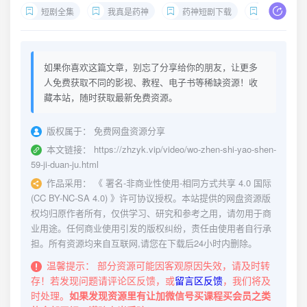
短剧全集
我真是药神
药神短剧下载
李勇吴方雄
如果你喜欢这篇文章，别忘了分享给你的朋友，让更多
人免费获取不同的影视、教程、电子书等稀缺资源！收
藏本站，随时获取最新免费资源。
版权属于：
免费网盘资源分享
本文链接：
https://zhzyk.vip/video/wo-zhen-shi-yao-shen-
59-ji-duan-ju.html
作品采用：
《
署名-非商业性使用-相同方式共享 4.0 国际
(CC BY-NC-SA 4.0)
》许可协议授权。本站提供的网盘资源版
权均归原作者所有，仅供学习、研究和参考之用，请勿用于商
业用途。任何商业使用引发的版权纠纷，责任由使用者自行承
担。所有资源均来自互联网,请您在下载后24小时内删除。
温馨提示：
部分资源可能因客观原因失效，请及时转
存！若发现问题请评论区反馈，或
留言区反馈
，我们将及
时处理。
如果发现资源里有让加微信号买课程买会员之类