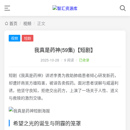
首页
/
视频
/
正文
视频
短剧
我真是药神(59集)【短剧】
2025-10-28
/
9 阅读
/
已收录
短剧《我真是药神》讲述李勇为救助肺癌患者倾心研发新药，
却遭奸商吴方雄陷害，被诬告卖假药。面对患者误解与威逼利
诱，他坚守良知，拒绝交出药方，上演了一场关于人性、道义
与救赎的激烈交锋。
希望之光的诞生与阴霾的笼罩