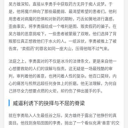
吴方雄深知，直接从李勇手中获取药方无异于痴人说梦。于
是，他将魔爪伸向了那些最脆弱、最渴望希望的患者们。他利
用患者对病魔的恐惧和对新药的期盼，巧舌如簧地进行蛊惑，
歪曲事实，将李勇描绘成一个唯利是图、贩卖假药的骗子。在
吴方雄的恶意挑唆下，一些患者被蒙蔽了双眼，他们选择了背
叛那位真正想救他们于水火的人。一纸诉状，李勇被推上了被
告席，“卖假药”的罪名如同一座大山，压得他喘不过气来。
法庭之上，李勇面对的不仅是冰冷的法律条文，更是来自他一
心想要救助的人们的误解与指责。这无疑是一场最残酷的审
判，审判着他的善意，也拷问着人性的复杂。他百口莫辩，内
心的痛苦与煎熬远超任何身体上的折磨。他无法理解，为何自
己拼尽全力想要点燃的火炬，却灼伤了伸出援手的手。
威逼利诱下的抉择与不屈的脊梁
就在李勇陷入人生最低谷之际，吴方雄终于露出了他狰狞的真
面目。他找到身陷囹圄的李勇，抛出了一个看似充满“善意”的交