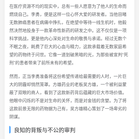
在医疗资源不均的现实中，总有一些人愿意为了他人的生命而
燃烧自己。李勇，便是这样一位心怀大爱的研发者。当他目睹
无数肺癌患者在病痛中挣扎，在绝望中等待一线生机时，他毅
然决然地投身于一款革命性新药的研发之中。这不仅仅是一项
科学挑战，更是他内心深处对生命的敬畏与承诺。经过无数个
不眠之夜，耗费了巨大的心血与精力，这款承载着无数家庭希
望的药物终于问世。它像一道划破黑暗的光，为那些被宣判“死
刑”的患者带来了前所未有的希望。
然而，正当李勇准备将这份希望传递给最需要的人时，一片巨
大的阴霾却悄然笼罩。方雄药业的老板吴方雄，一个被利益蒙
蔽了双眼的商人，看到了这款新药背后蕴藏的巨大市场价值。
他眼中闪烁的不是对生命的关怀，而是对金钱的贪婪。为了将
这款前景无限的药物据为己有，吴方雄精心策划了一场卑劣的
阴谋。
良知的背叛与不公的审判