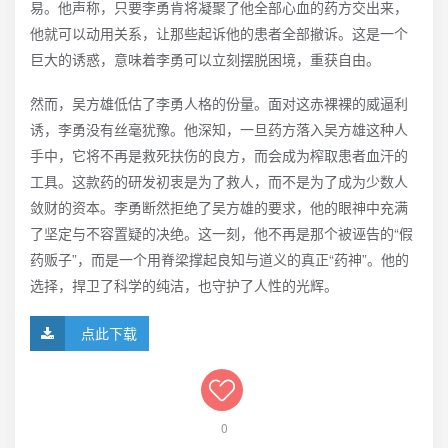
易。他声称，只要李勇肯将凝聚了他全部心血的药方交出来，
他就可以动用关系，让那些起诉他的患者全部撤诉。这是一个
巨大的诱惑，意味着李勇可以立刻摆脱困境，重获自由。
然而，吴方雄低估了李勇人格的份量。面对这赤裸裸的威逼利
诱，李勇没有丝毫犹豫。他深知，一旦药方落入吴方雄这种人
手中，它将不再是救死扶伤的良方，而会成为榨取患者血汗的
工具。这款药的研发初衷是为了救人，而不是为了成为少数人
敛财的资本。李勇断然拒绝了吴方雄的要求，他的眼神中充满
了坚定与不容置疑的决绝。这一刻，他不再是那个被诬告的“假
药贩子”，而是一个用脊梁撑起良知与道义的真正“药神”。他的
选择，捍卫了科学的纯洁，也守护了人性的光辉。
点此下载
0