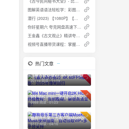
《古今民间秘书大全》- 比我岁数都大的奇特书
图解英语语法轻松学：彩图版，用老外思维理解语法概念
潜行 (2023) 【1080P】【粤语中英双字】：刘德华演绎暗网毒枭的疯狂与毁灭
你好星期六 夸克网盘高速下载免费观看
王金鑫《古文观止》精讲夸克网盘免费下载
视频号直播带货课程：掌握直播秘诀，引爆视频号销量狂潮夸克网盘免费下载
热门文章
《喜人奇妙夜2》4K 60FPS臻彩版：2025年爆笑回归
1
20119 阅读 - 11/19
2
M4 Mac mini一键开启2K HiDPI终极教程：告别模糊，解锁高清显示！
6988 阅读 - 01/23
3
酷狗音乐第三方客户端MoeKoe Music使用指南：自动领取VIP+多平台支持
6112 阅读 - 04/16