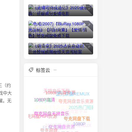
《此情可待成追忆》2020俄语经典：豆瓣高分爱情电影
4
5562 阅读 - 09/20
5
色戒(2007)【BluRay.1080P 蓝光压制】【内封简繁】【爱情/情色】夸克网盘免费下载
5479 阅读 - 06/06
《朝雪录》2025古装悬疑剧：李兰迪敖瑞鹏揭秘惊天宫闱秘案
6
5001 阅读 - 10/07
标签云
王（约
无损音乐下载
戏中大
蓝光原盘REMUX
杜比全景声
1080P高清资源
耀。无
中文字幕
夸克网盘无损音源
内封简繁字幕
2025热门短剧
1080P高清
夸克网盘音乐资源
4K HDR
1080P蓝光原盘REMUX
1080P
夸克网盘HIFI资源
FLAC无损
夸克网盘下载
夸克网盘无损音乐
夸克网盘音乐
夸克网盘
夸克网盘资源