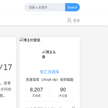
Search
登录
/17
智汇资源库
资源宝库（zhzyk.vip）给你赋能
音。故事
8,207
90
快手阿修
看。
文章数
评论量