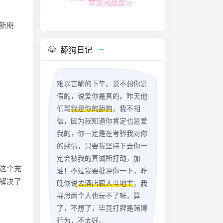
新朋
舔狗日记
难以言喻的下午。说不想你是
假的，说爱你是真的。昨天他
们骂
我是你的舔狗
，我不相
信，因为我知道你肯定也是爱
我的，你一定是在考验我对你
的感情，只要我坚持下去你一
定会被我的真诚所打动，加
这个充
油！不过我要批评你一下，昨
解决了
晚你说
去酒店跟人斗地主
，我
寻思两个人也玩不了呀。算
了，不想了，毕竟打牌是赌博
行为，不太好。