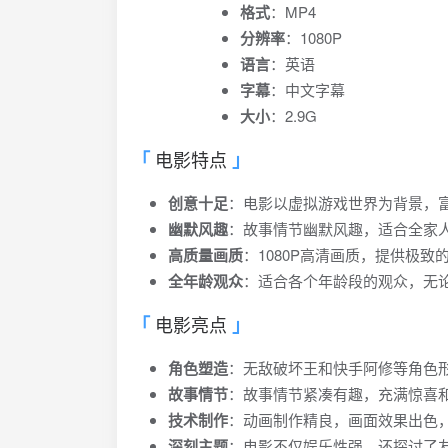
格式
：MP4
分辨率
：1080P
语言
：英语
字幕
：中文字幕
大小
：2.9G
电影特点
创意十足
：电影以虚拟游戏世界为背景，
幽默风趣
：故事情节幽默风趣，适合全家
高质量画质
：1080P高清画质，提供极致
全年龄观众
：适合各个年龄段的观众，无
电影亮点
角色塑造
：无敌破坏王和快手阿修等角色
故事情节
：故事情节紧凑有趣，充满惊喜
技术制作
：动画制作精良，画面效果出色
深刻主题
：电影不仅娱乐性强，还探讨了