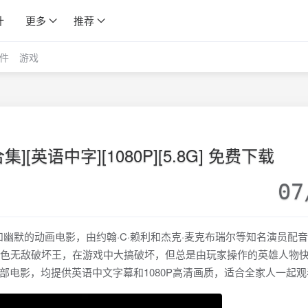
计
更多
推荐
件
游戏
集][英语中字][1080P][5.8G] 免费下载
07
和幽默的动画电影，由约翰·C·赖利和杰克·麦克布瑞尔等知名演员配
角色无敌破坏王，在游戏中大搞破坏，但总是由玩家操作的英雄人物
部电影，均提供英语中文字幕和1080P高清画质，适合全家人一起观