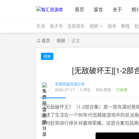
首页
留言
关于
统
生活
电子书
无损音乐
视频
技术
教程
软
首页
/
视频
/
正文
视频
[无敌破坏王][1-2部合
免费网盘资源分享
2025-07-17
/
0 评论
/
559 阅读
/
已收录
《无敌破坏王》（1-2部合集）是一部充满创意
讲述了生活在一个80年代低精度游戏中的反派
及时赶到进行修补并赢得荣耀。这部合集包括两