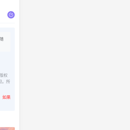
随
版权
担。所
。
如果