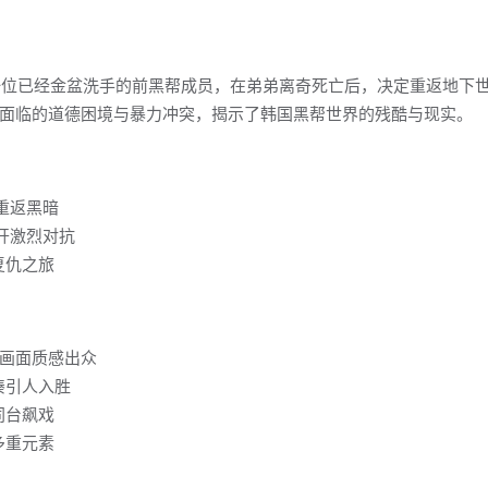
一位已经金盆洗手的前黑帮成员，在弟弟离奇死亡后，决定重返地下
面临的道德困境与暴力冲突，揭示了韩国黑帮世界的残酷与现实。
重返黑暗
开激烈对抗
复仇之旅
，画面质感出众
凑引人入胜
同台飙戏
多重元素