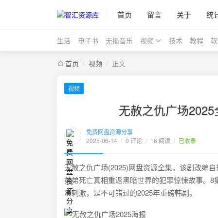
首页
留言
关于
统
生活
电子书
无损音乐
视频
技术
教程
软
首页
/
视频
/
正文
视频
无赦之仇广场202
免费网盘资源分享
2025-06-14
/
0 评论
/
16 阅读
/
已收录
无赦之仇广场(2025)网盘资源全集，该剧改
弟弟死亡真相重返黑暗世界的犯罪惊悚故事。8集
凑刺激，是不可错过的2025年重磅韩剧。