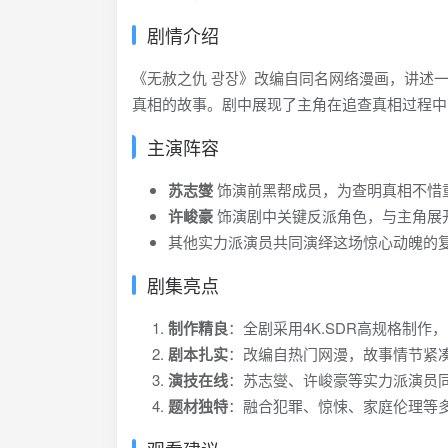
剧情介绍
《无赦之仇 광장》改编自同名网络漫画，讲述
真相的故事。剧中展现了主角在追查真相过程中
主演阵容
苏志燮
饰演前黑帮成员，为查明真相不惜
许峻豪
饰演剧中关键反派角色，与主角展
其他实力派演员共同演绎这场惊心动魄的
剧集亮点
制作精良
：全剧采用4K.SDR高规格制作
剧本扎实
：改编自热门网漫，故事情节紧
演技在线
：苏志燮、许峻豪等实力派演员
题材独特
：融合犯罪、惊悚、家庭伦理等