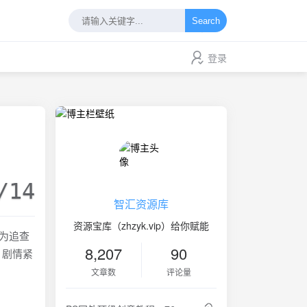
Search
登录
/14
智汇资源库
资源宝库（zhzyk.vip）给你赋能
员为追查
8,207
90
，剧情紧
文章数
评论量