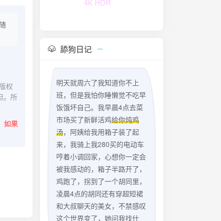
4K HDR
随
舔狗日记
明天就周六了我知道你不上
版权
班，但是我怕你睡懒觉不吃早
担。所
饭饿坏自己。我早晨4点去菜
市场买了新鲜活鸡
给你炖鸡
。
如果
汤
，阿姨给我用箱子装了起
来，我骑上我280买的电动车
哼着小调回家，心想你一定会
被我感动的，箱子半路开了，
鸡跑了，拐到了一个胡同里，
凌晨4点的胡同还有穿超短裙
和大叔聊天的美女，不禁感叹
这个世界变了，她问我找什