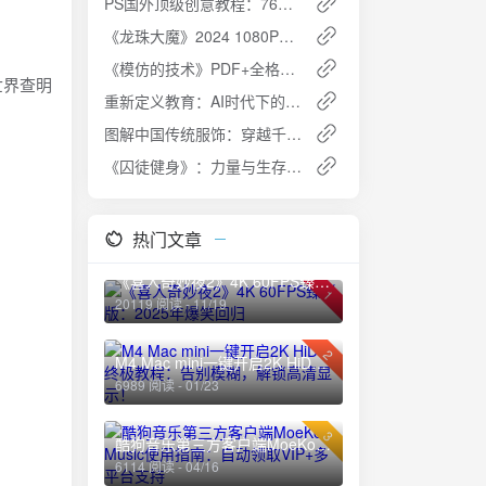
PS国外顶级创意教程：76课完结，质感拉满，脑洞大开！
《龙珠大魔》2024 1080P高清资源
《模仿的技术》PDF+全格式下载：企业如何从模仿走向创新？🚀
世界查明
重新定义教育：AI时代下的科学养育指南（共6册）[PDF]
图解中国传统服饰：穿越千年的华服之美 [PDF]
《囚徒健身》：力量与生存的终极指南
热门文章
《喜人奇妙夜2》4K 60FPS臻彩版：2025年爆笑回归
1
20119 阅读 - 11/19
2
M4 Mac mini一键开启2K HiDPI终极教程：告别模糊，解锁高清显示！
6989 阅读 - 01/23
3
酷狗音乐第三方客户端MoeKoe Music使用指南：自动领取VIP+多平台支持
6114 阅读 - 04/16