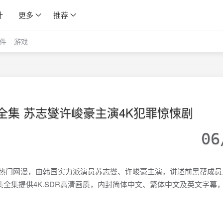
计
更多
推荐
件
游戏
5全集 苏志燮许峻豪主演4K犯罪惊悚剧
06
编自热门网漫，由韩国实力派演员苏志燮、许峻豪主演，讲述前黑帮成
全集提供4K.SDR高清画质，内封简体中文、繁体中文及英文字幕