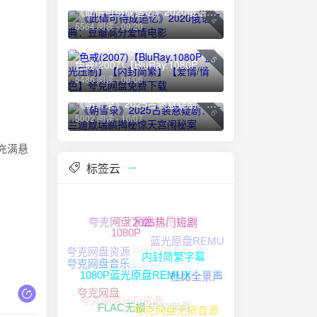
《此情可待成追忆》2020俄语经典：豆瓣高分爱情电影
4
5564 阅读 - 09/20
5
色戒(2007)【BluRay.1080P 蓝光压制】【内封简繁】【爱情/情色】夸克网盘免费下载
5486 阅读 - 06/06
《朝雪录》2025古装悬疑剧：李兰迪敖瑞鹏揭秘惊天宫闱秘案
6
5002 阅读 - 10/07
充满悬
标签云
夸克网盘音乐资源
夸克网盘下载
2025热门短剧
蓝光原盘REMUX
1080P
1080P高清资源
夸克网盘资源
夸克网盘无损音乐
内封简繁字幕
无损音乐下载
夸克网盘音乐
1080P高清
杜比全景声
1080P蓝光原盘REMUX
夸克网盘
夸克网盘HIFI资源
中文字幕
夸克网盘无损音源
FLAC无损