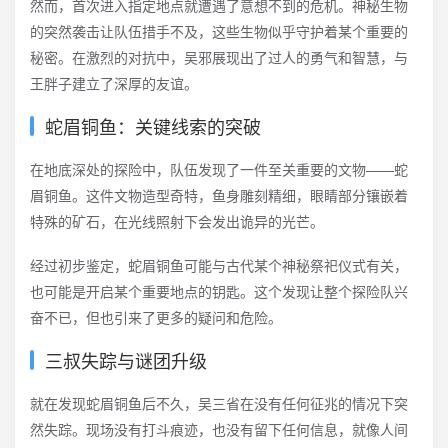
然而，首次进入指定地点就遭遇了意想不到的危机。神秘生物
的突然袭击让队伍措手不及，这些生物似乎守护着某个重要的
秘密。在激烈的对抗中，吴邪展现出了过人的勇气和智慧，与
王胖子建立了深厚的友谊。
蛇眉铜鱼：关键线索的突破
在地底深处的探险中，队伍发现了一件至关重要的文物——蛇
眉铜鱼。这件文物造型奇特，鱼身雕刻精细，眼睛部分镶嵌着
特殊的矿石，在光线照射下会发出诡异的光芒。
经过初步鉴定，蛇眉铜鱼可能与古代某个神秘祭祀仪式有关，
也可能是开启某个重要地点的钥匙。这个发现让整个探险队兴
奋不已，但也引来了更多的疑问和危险。
三叔失踪与谜团升级
就在发现蛇眉铜鱼后不久，吴三省在没有任何征兆的情况下突
然失踪。现场没有打斗痕迹，也没有留下任何信息，就像人间