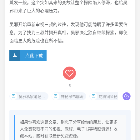
蒸发一般。这个突如其来的变故让整个探险陷入停滞，也给吴
邪带来了巨大的心理压力。
吴邪开始重新审视三叔的过往，发现他可能隐瞒了许多重要信
息。为了找到三叔并揭开真相，吴邪决定独自继续探索，即使
面临更大的危险也在所不惜。
点此下载
0
吴邪私家笔记2025
神秘帛书解密
蛇眉铜鱼秘密
如果你喜欢这篇文章，别忘了分享给你的朋友，让更多
人免费获取不同的影视、教程、电子书等稀缺资源！收
藏本站，随时获取最新免费资源。