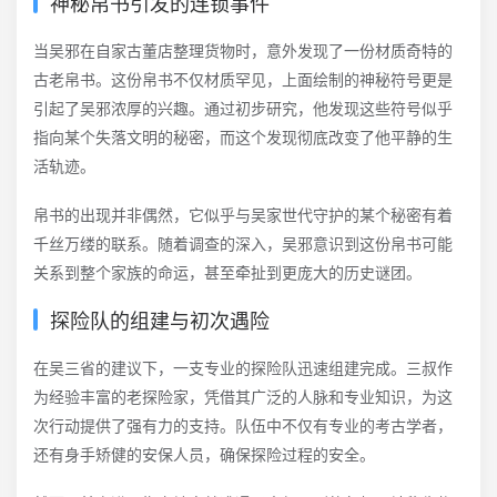
神秘帛书引发的连锁事件
当吴邪在自家古董店整理货物时，意外发现了一份材质奇特的
古老帛书。这份帛书不仅材质罕见，上面绘制的神秘符号更是
引起了吴邪浓厚的兴趣。通过初步研究，他发现这些符号似乎
指向某个失落文明的秘密，而这个发现彻底改变了他平静的生
活轨迹。
帛书的出现并非偶然，它似乎与吴家世代守护的某个秘密有着
千丝万缕的联系。随着调查的深入，吴邪意识到这份帛书可能
关系到整个家族的命运，甚至牵扯到更庞大的历史谜团。
探险队的组建与初次遇险
在吴三省的建议下，一支专业的探险队迅速组建完成。三叔作
为经验丰富的老探险家，凭借其广泛的人脉和专业知识，为这
次行动提供了强有力的支持。队伍中不仅有专业的考古学者，
还有身手矫健的安保人员，确保探险过程的安全。