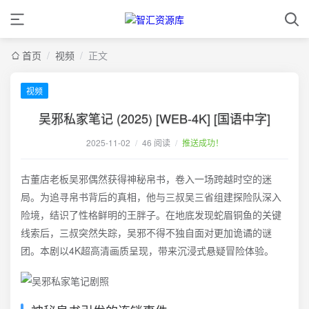
首页
/
视频
/
正文
视频
吴邪私家笔记 (2025) [WEB-4K] [国语中字]
2025-11-02
/
46 阅读
/
推送成功！
古董店老板吴邪偶然获得神秘帛书，卷入一场跨越时空的迷
局。为追寻帛书背后的真相，他与三叔吴三省组建探险队深入
险境，结识了性格鲜明的王胖子。在地底发现蛇眉铜鱼的关键
线索后，三叔突然失踪，吴邪不得不独自面对更加诡谲的谜
团。本剧以4K超高清画质呈现，带来沉浸式悬疑冒险体验。