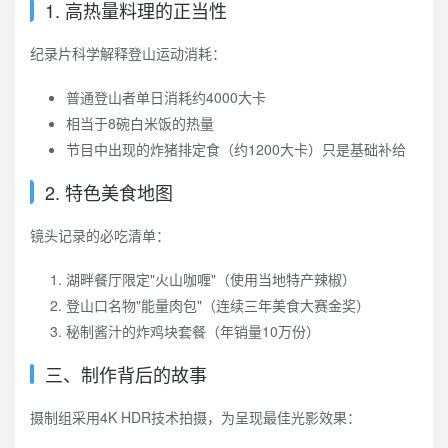
1. 高热量料理的正当性
纪录片科学解释登山运动消耗：
普通登山者单日消耗约4000大卡
相当于8碗白米饭的热量
节目中出现的炸猪排定食（约1200大卡）只是基础补给
2. 特色美食地图
镜头记录的必吃清单：
湖畔餐厅限定"火山咖喱"（使用当地特产辣椒）
登山口名物"能量肉包"（连续三年美食大赛金奖）
秘制酱汁的炸鸡块套餐（年销量10万份）
三、制作背后的故事
摄制组采用4K HDR技术拍摄，为呈现最佳光影效果：