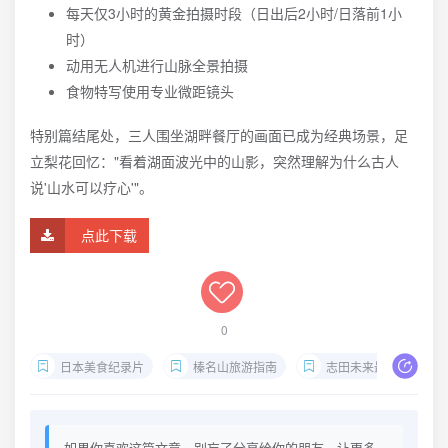
每天仅3小时的黄金拍摄时段（日出后2小时/日落前1小
时）
动用无人机进行山脉全景拍摄
食物特写使用专业微距镜头
特别篇结尾处，三人围坐湖畔餐厅的画面已成为经典场景，足
立梨花回忆："看着湖面波光中的山影，突然理解为什么古人
说'山水可以疗心'"。
点此下载
0
日本美食纪录片
榛名山旅游指南
志田未来最新作品
如果你喜欢这篇文章，别忘了分享给你的朋友，让更多