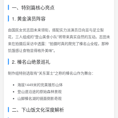
一、特别篇核心亮点
1. 黄金演员阵容
由国民女优志田未来领衔，搭配实力派演员日向亘与足立梨
花，三人组成的"登山美食小队"将带来真实自然的互动。志田未
来在拍摄后采访中透露："拍摄时真的爬完了榛名山全程，那种
饥饿感让食物显得格外美味"。
2. 榛名山绝景巡礼
制作组特别选取有"关东富士"之称的榛名山作为舞台：
海拔1449米的完美锥形山体
登山道沿途的原始森林景观
山脚榛名湖的镜面倒影奇观
二、下山饭文化深度解析