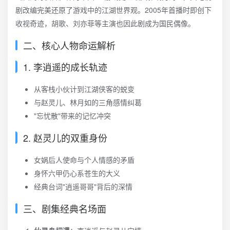
剧改编完美还原了游戏中的江湖世界观。2005年首播时即创下
收视奇迹，胡歌、刘亦菲等主演也因此剧成为国民偶像。
二、核心人物命运解析
1. 李逍遥的成长轨迹
从客栈小伙计到江湖侠客的蜕变
与赵灵儿、林月如的三角感情纠葛
"忘忧散"带来的记忆冲突
2. 赵灵儿的双重身份
女娲后人使命与个人情感的矛盾
身怀六甲仍心系苍生的大义
经典台词"逍遥哥哥"背后的深情
三、剧集经典名场面