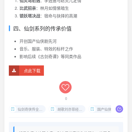
仙灵岛初遇
：李逍遥与赵灵儿定情
比武招亲
：林月如情愫暗生
锁妖塔决战
：宿命与抉择的高潮
四、仙剑系列的传承价值
开创国产仙侠剧先河
音乐、服装、特效的标杆之作
影响后续《古剑奇谭》等同类作品
点此下载
0
仙剑奇侠传全系列
胡歌刘亦菲经典剧
国产仙侠电视剧