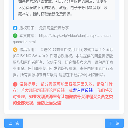
如果你喜欢这篇文章，别忘了分享给你的朋友，让更多
人免费获取不同的影视、教程、电子书等稀缺资源！收
藏本站，随时获取最新免费资源。
版权属于：
免费网盘资源分享
本文链接：
https://zhzyk.vip/video/xianjian-qixia-chuan-
quanxilie.html
作品采用：
《
署名-非商业性使用-相同方式共享 4.0 国际
(CC BY-NC-SA 4.0)
》许可协议授权。本站提供的网盘资源版
权均归原作者所有，仅供学习、研究和参考之用，请勿用于商
业用途。任何商业使用引发的版权纠纷，责任由使用者自行承
担。所有资源均来自互联网,请您在下载后24小时内删除。
温馨提示：
部分资源可能因客观原因失效，请及时转
存！若发现问题请评论区反馈，或
留言区反馈
，我们将及
时处理。
如果发现资源里有让加微信号买课程买会员之类
的全部无视，谨防上当受骗！
上一篇
下一篇