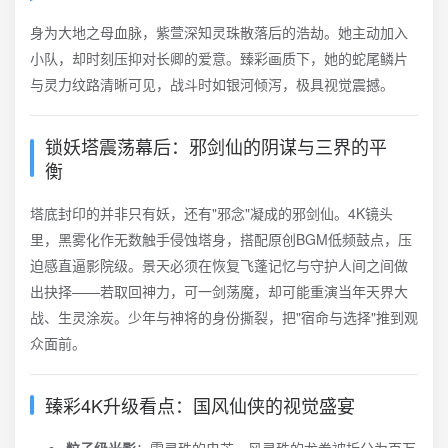
身为大地之母血脉，紫萱深知灵珠散落后的浩劫。她主动加入
小队，却时刻压抑对长卿的爱意。臻彩画质下，她的蛇尾鳞片
与灵力纹路清晰可见，战斗时如银河倾泻，极具视觉震撼。
锁妖塔震荡幕后：邪剑仙的阴谋与三界的平
衡
塔底封印的并非只有妖，还有"邪念"凝成的邪剑仙。4K镜头
里，黑雾化作无数触手侵蚀塔身，搭配原创BGM低频鼓点，压
迫感直逼影院级。景天必须在恢复飞蓬记忆与守护人间之间做
出抉择——若取回神力，可一剑荡魔，却可能重演当年天界大
战、生灵涂炭。少年与神将的身份撕裂，把"宿命与选择"推到观
众面前。
臻彩4K升级看点：国风仙侠的视觉盛宴