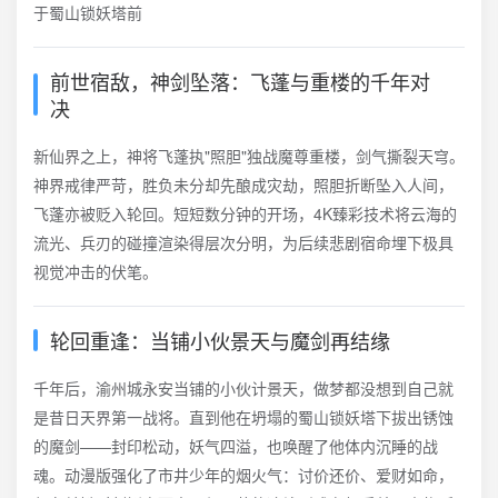
前世宿敌，神剑坠落：飞蓬与重楼的千年对
决
新仙界之上，神将飞蓬执"照胆"独战魔尊重楼，剑气撕裂天穹。
神界戒律严苛，胜负未分却先酿成灾劫，照胆折断坠入人间，
飞蓬亦被贬入轮回。短短数分钟的开场，4K臻彩技术将云海的
流光、兵刃的碰撞渲染得层次分明，为后续悲剧宿命埋下极具
视觉冲击的伏笔。
轮回重逢：当铺小伙景天与魔剑再结缘
千年后，渝州城永安当铺的小伙计景天，做梦都没想到自己就
是昔日天界第一战将。直到他在坍塌的蜀山锁妖塔下拔出锈蚀
的魔剑——封印松动，妖气四溢，也唤醒了他体内沉睡的战
魂。动漫版强化了市井少年的烟火气：讨价还价、爱财如命，