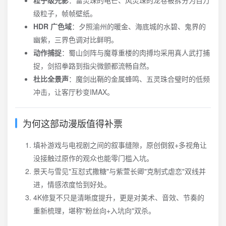
粒子级光影
：雷灵珠的电芒、风灵珠的龙卷被拆分为百万
级粒子，帧帧壁纸。
HDR 广色域
：夕照渝州的暖金、海底城的水碧、鬼界的
幽紫，三界色调对比鲜明。
动作捕捉
：蜀山剑阵与魔尊重楼的肉搏均采用真人武打捕
捉，剑招拳路到指尖微颤都流畅自然。
杜比全景声
：魔剑出鞘的金属蜂鸣、五灵珠合璧时的低频
冲击，让客厅秒变IMAX。
为何这部动漫版值得补票
填补游戏与电视剧之间的叙事缝隙，原创倒叙+多视角让
没接触过原作的观众也能零门槛入坑。
景天与雪见"互怼式撒糖"与紫萱长卿"克制式虐恋"双线并
进，情感浓度恰到好处。
4K修复不只是清晰度提升，更是对美术、音效、节奏的
重新梳理，堪称"粉丝向+入坑向"双杀。