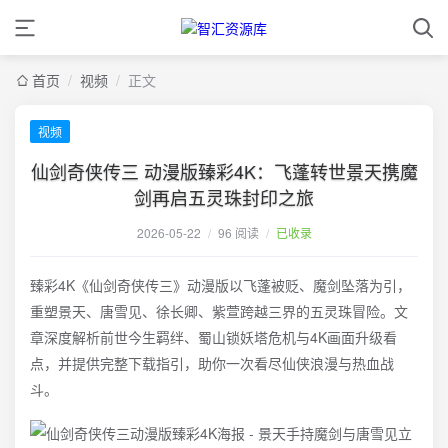
首页
/
视频
/
正文
视频
仙剑奇侠传三 动漫版臻彩4K：飞蓬转世景天携魔
剑再启五灵珠封印之旅
2026-05-22
/
96 阅读
/
已收录
臻彩4K《仙剑奇侠传三》动漫版以飞蓬被贬、魔剑坠落为引，
重塑景天、唐雪见、徐长卿、紫萱跨越三界的五灵珠冒险。文
章深度解析前世今生羁绊、蜀山锁妖塔危机与4K画面升级看
点，并提供完整下载指引，助你一次看尽仙侠浪漫与热血战
斗。