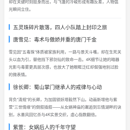
却在关键时刻挺身而出，与飞蓬的冷峻形成有趣反差，人物弧
光瞬间立住。
五灵珠碎片散落，四人小队踏上封印之旅
唐雪见：毒术与傲娇并重的唐门千金
雪见因"五毒珠"体质被家族利用，一路与景天斗嘴，却在生死关
头以血为引，替他挡下邪剑仙的致命一击。4K细节让她的暗器
光影与毒雾更具层次感，也放大了她眼眶泛红却倔强地别过脸
的微表情。
徐长卿：蜀山掌门继承人的戒律与心动
背负"清规"的长卿，为加固锁妖塔毅然下山。动画新增他与紫
萱"三世情缘"的倒叙插叙——从女娲神庙的邂逅到忘情湖畔的诀
别，水墨风回忆杀与4K实景交织，虐心指数翻倍。
紫萱：女娲后人的千年守望