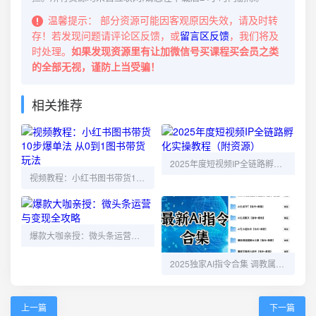
温馨提示：
部分资源可能因客观原因失效，请及时转
存！若发现问题请评论区反馈，或
留言区反馈
，我们将及
时处理。
如果发现资源里有让加微信号买课程买会员之类
的全部无视，谨防上当受骗！
相关推荐
2025年度短视频IP全链路孵化实操教程（附资源）
视频教程：小红书图书带货10步爆单法 从0到1图书带货玩法
爆款大咖亲授：微头条运营与变现全攻略
2025独家AI指令合集 调教属于你自己的AI 免费下载
上一篇
下一篇