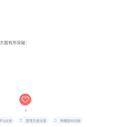
方面有所突破：
0
蒂与丝袜
堕落天使动漫
神魔题材动画