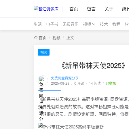
首页
留言
关于
统
生活
电子书
无损音乐
视频
技术
教程
软
首页
/
视频
/
正文
视频
《新吊带袜天使202
免费网盘资源分享
2025-08-28
/
0 评论
/
14 阅读
/
已收录
《新吊带袜天使2025》高码率版资源+网盘资源
交界处驱除恶灵的故事。这对神秘姐妹既可能是
与怨恨的恶灵。剧情设定新颖，画风独特，值得