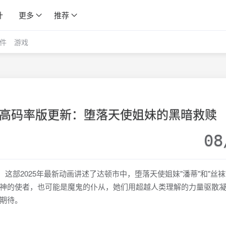
计
更多
推荐
件
游戏
5》高码率版更新：堕落天使姐妹的黑暗救赎
08
，这部2025年最新动画讲述了达顿市中，堕落天使姐妹"潘蒂"和"丝袜
神的使者，也可能是魔鬼的仆从，她们用超越人类理解的力量驱散
期待。