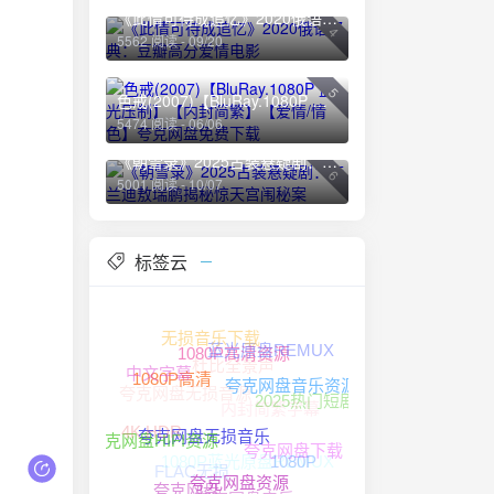
《此情可待成追忆》2020俄语经典：豆瓣高分爱情电影
4
5562 阅读 - 09/20
5
色戒(2007)【BluRay.1080P 蓝光压制】【内封简繁】【爱情/情色】夸克网盘免费下载
5474 阅读 - 06/06
《朝雪录》2025古装悬疑剧：李兰迪敖瑞鹏揭秘惊天宫闱秘案
6
5001 阅读 - 10/07
标签云
无损音乐下载
蓝光原盘REMUX
杜比全景声
1080P高清资源
中文字幕
夸克网盘无损音源
1080P高清
夸克网盘音乐资源
内封简繁字幕
2025热门短剧
4K HDR
1080P蓝光原盘REMUX
夸克网盘HIFI资源
夸克网盘无损音乐
1080P
夸克网盘下载
FLAC无损
夸克网盘资源
夸克网盘
夸克网盘音乐