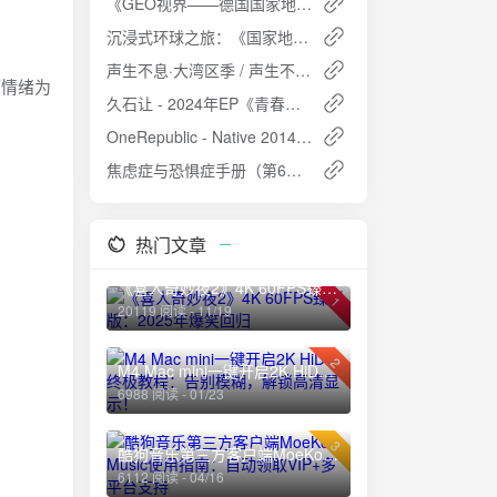
《GEO视界——德国国家地理杂志中文版套装》总1-13期 - 探索地球故事，感受人文地理的魅力
沉浸式环球之旅：《国家地理》2024三版合集电子书限时领取
声生不息·大湾区季 / 声生不息·港乐季2 (2024) 【综艺】
面情绪为
久石让 - 2024年EP《青春（Mládí）》FLAC Hi-Res无损专辑下载
OneRepublic - Native 2014 国际版：19首经典曲目，FLAC无损音质，震撼你的听觉！
焦虑症与恐惧症手册（第6版）：全球畅销心理自助指南
热门文章
《喜人奇妙夜2》4K 60FPS臻彩版：2025年爆笑回归
1
20119 阅读 - 11/19
2
M4 Mac mini一键开启2K HiDPI终极教程：告别模糊，解锁高清显示！
6988 阅读 - 01/23
3
酷狗音乐第三方客户端MoeKoe Music使用指南：自动领取VIP+多平台支持
6112 阅读 - 04/16