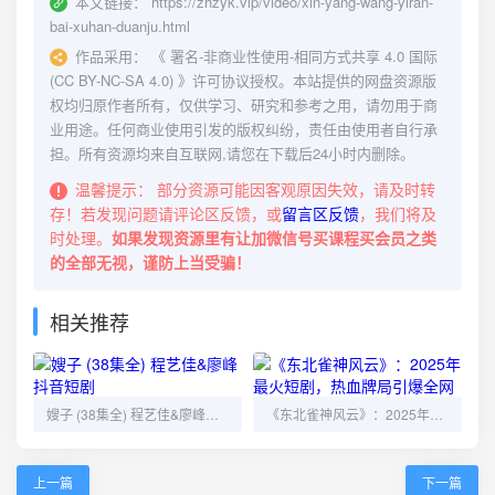
本文链接：
https://zhzyk.vip/video/xin-yang-wang-yiran-
bai-xuhan-duanju.html
作品采用：
《
署名-非商业性使用-相同方式共享 4.0 国际
(CC BY-NC-SA 4.0)
》许可协议授权。本站提供的网盘资源版
权均归原作者所有，仅供学习、研究和参考之用，请勿用于商
业用途。任何商业使用引发的版权纠纷，责任由使用者自行承
担。所有资源均来自互联网,请您在下载后24小时内删除。
温馨提示：
部分资源可能因客观原因失效，请及时转
存！若发现问题请评论区反馈，或
留言区反馈
，我们将及
时处理。
如果发现资源里有让加微信号买课程买会员之类
的全部无视，谨防上当受骗！
相关推荐
嫂子 (38集全) 程艺佳&廖峰抖音短剧
《东北雀神风云》：2025年最火短剧，热血牌局引爆全网
上一篇
下一篇