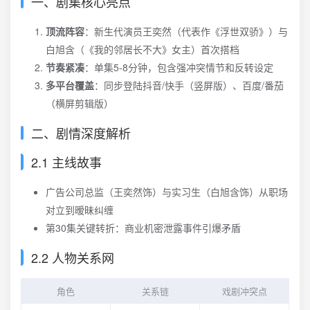
一、剧集核心亮点
顶流阵容
：新生代演员王奕然（代表作《浮世双骄》）与
白旭含（《我的邻居长不大》女主）首次搭档
节奏紧凑
：单集5-8分钟，包含强冲突情节和反转设定
多平台覆盖
：同步登陆抖音/快手（竖屏版）、百度/番茄
（横屏剪辑版）
二、剧情深度解析
2.1 主线故事
广告公司总监（王奕然饰）与实习生（白旭含饰）从职场
对立到暧昧纠缠
第30集关键转折：商业机密泄露事件引爆矛盾
2.2 人物关系网
角色
关系链
戏剧冲突点