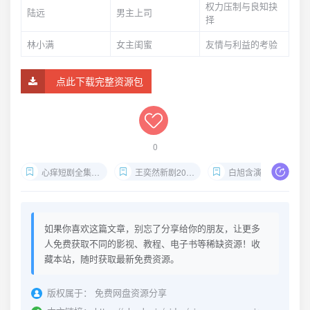
权力压制与良知抉
陆远
男主上司
择
林小满
女主闺蜜
友情与利益的考验
点此下载完整资源包
0
心痒短剧全集下载
王奕然新剧2024
白旭含演技爆发
如果你喜欢这篇文章，别忘了分享给你的朋友，让更多
人免费获取不同的影视、教程、电子书等稀缺资源！收
藏本站，随时获取最新免费资源。
版权属于：
免费网盘资源分享