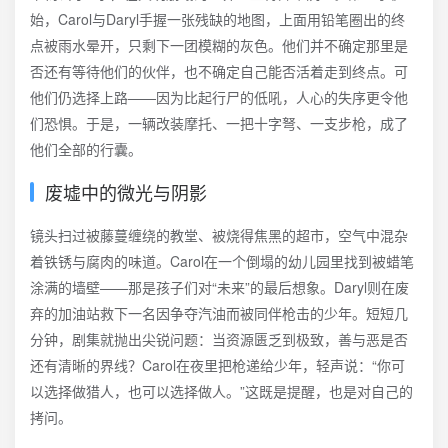
始，Carol与Daryl手握一张残缺的地图，上面用铅笔圈出的终
点被雨水晕开，只剩下一团模糊的灰色。他们并不确定那里是
否还有等待他们的伙伴，也不确定自己能否活着走到终点。可
他们仍选择上路——因为比起行尸的低吼，人心的失序更令他
们恐惧。于是，一辆改装摩托、一把十字弩、一支步枪，成了
他们全部的行囊。
废墟中的微光与阴影
镜头扫过被藤蔓缠绕的教堂、被烧得焦黑的超市，空气中混杂
着铁锈与腐肉的味道。Carol在一个倒塌的幼儿园里找到被蜡笔
涂满的墙壁——那是孩子们对“未来”的最后想象。Daryl则在废
弃的加油站救下一名因争夺汽油而被同伴枪击的少年。短短几
分钟，剧集就抛出尖锐问题：当资源匮乏到极致，善与恶是否
还有清晰的界线？Carol在夜里把枪递给少年，轻声说：“你可
以选择做猎人，也可以选择做人。”这既是提醒，也是对自己的
拷问。