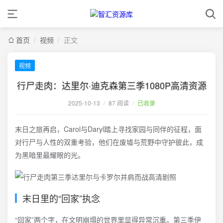
首页
/
视频
/
正文
视频
行尸走肉：达里尔·迪克森第三季1080P高清资源
2025-10-13
/
87 阅读
/
已收录
末日之旅再启，Carol与Daryl踏上寻找家园与同伴的征程，面
对行尸与人性的双重考验，他们在废墟与荒野中守护彼此，成
为黑暗里最耀眼的光。
末日里的“回家”执念
“回家”两个字，在文明崩塌的世界里显得异常沉重。第三季伊