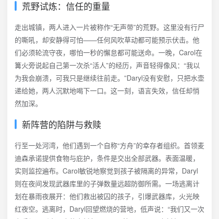
荒野试炼：信任的重量
走出城镇，两人进入一片被称作“无声带”的荒野。这里没有行尸
的嘶吼，却安静得可怕——任何风吹草动都可能预示伏击。他
们必须轮流守夜，哪怕一秒的懈怠都可能送命。一晚，Carol在
篝火旁说起自己第一次杀“活人”的经历，声音轻得像风：“我以
为我会崩溃，可我只是继续往前走。”Daryl没有安慰，只把水壶
递给她，两人沉默地喝下一口。这一刻，语言失效，信任却悄
然加深。
新阵营的陷阱与救赎
行至一处河湾，他们遇到一个自称“方舟”的幸存者组织。首领麦
迪森承诺提供食物与庇护，条件是交出全部武器。表面温暖，
实则监控遍布。Carol敏锐地察觉到孩子被隔离的异常，Daryl
则在夜间发现武器库里的子弹数量远超防御所需。一场逃离计
划在暴雨夜展开：他们救出被囚的孩子，引爆武器库，火光映
红夜空。逃离时，Daryl回望燃烧的营地，低声说：“我们又一次