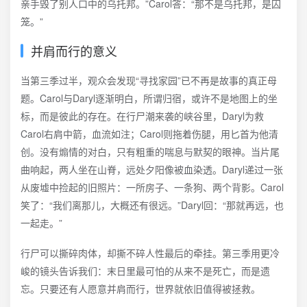
亲手毁了别人口中的乌托邦。”Carol答：“那不是乌托邦，是囚
笼。”
并肩而行的意义
当第三季过半，观众会发现“寻找家园”已不再是故事的真正母
题。Carol与Daryl逐渐明白，所谓归宿，或许不是地图上的坐
标，而是彼此的存在。在行尸潮来袭的峡谷里，Daryl为救
Carol右肩中箭，血流如注；Carol则拖着伤腿，用匕首为他清
创。没有煽情的对白，只有粗重的喘息与默契的眼神。当片尾
曲响起，两人坐在山脊，远处夕阳像被血染透。Daryl递过一张
从废墟中捡起的旧照片：一所房子、一条狗、两个背影。Carol
笑了：“我们离那儿，大概还有很远。”Daryl回：“那就再远，也
一起走。”
行尸可以撕碎肉体，却撕不碎人性最后的牵挂。第三季用更冷
峻的镜头告诉我们：末日里最可怕的从来不是死亡，而是遗
忘。只要还有人愿意并肩而行，世界就依旧值得被拯救。