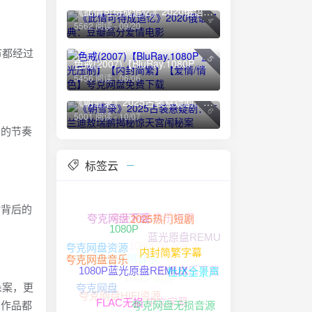
《此情可待成追忆》2020俄语经典：豆瓣高分爱情电影
4
5562 阅读 - 09/20
细节都经过
5
色戒(2007)【BluRay.1080P 蓝光压制】【内封简繁】【爱情/情色】夸克网盘免费下载
5456 阅读 - 06/06
《朝雪录》2025古装悬疑剧：李兰迪敖瑞鹏揭秘惊天宫闱秘案
6
5001 阅读 - 10/07
片的节奏
标签云
物背后的
夸克网盘音乐资源
夸克网盘下载
2025热门短剧
蓝光原盘REMUX
1080P高清资源
1080P
夸克网盘资源
夸克网盘无损音乐
内封简繁字幕
无损音乐下载
夸克网盘音乐
1080P高清
杜比全景声
1080P蓝光原盘REMUX
谋杀案，更
夸克网盘HIFI资源
夸克网盘
中文字幕
部作品都
夸克网盘无损音源
FLAC无损