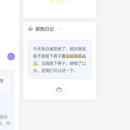
4K HDR
舔狗日记
今天表白被拒绝了，她对我说
能不能脱下裤子
撒泡尿照照自
己
。当我脱下裤子，她咽了口
水，说我们可以试一下。
随
版权
担。所