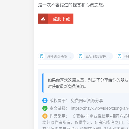
是一次不容错过的视觉和心灵之旅。
点此下载
洛杉矶谋杀案纪录片
真实犯罪案件重现
侦
如果你喜欢这篇文章，别忘了分享给你的朋友
时获取最新免费资源。
版权属于：
免费网盘资源分享
本文链接：
https://zhzyk.vip/video/xiong-an-
作品采用：
《
署名-非商业性使用-相同方式共享 4.
均归原作者所有，仅供学习、研究和参考之用，
有资源均来自互联网,请您在下载后24小时内删除