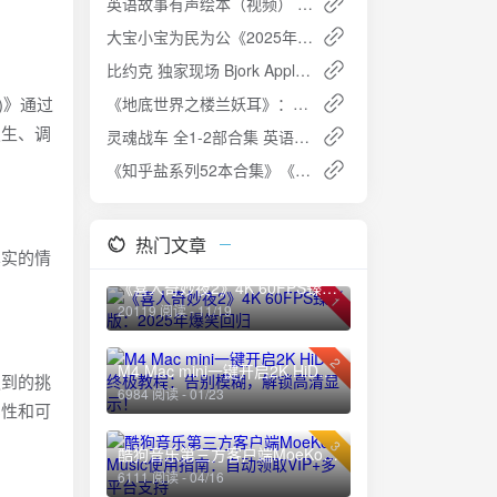
英语故事有声绘本（视频） - 儿童英语学习的理想选择
大宝小宝为民为公《2025年多省联考言语新春精品刷题班》：7天攻克言语理解高频难点
比约克 独家现场 Bjork Apple Music Live (Cornucopia) ALAC
4)》通过
《地底世界之楼兰妖耳》：天下霸唱的奇幻探险小说，PDF+全格式
发生、调
灵魂战车 全1-2部合集 英语中字1080P蓝光夸克网盘高速下载
《知乎盐系列52本合集》《很早很早的老祖宗智慧》pdf 夸克网盘高速下载+免费资源
热门文章
真实的情
《喜人奇妙夜2》4K 60FPS臻彩版：2025年爆笑回归
1
20119 阅读 - 11/19
2
M4 Mac mini一键开启2K HiDPI终极教程：告别模糊，解锁高清显示！
遇到的挑
6984 阅读 - 01/23
实性和可
3
酷狗音乐第三方客户端MoeKoe Music使用指南：自动领取VIP+多平台支持
6111 阅读 - 04/16