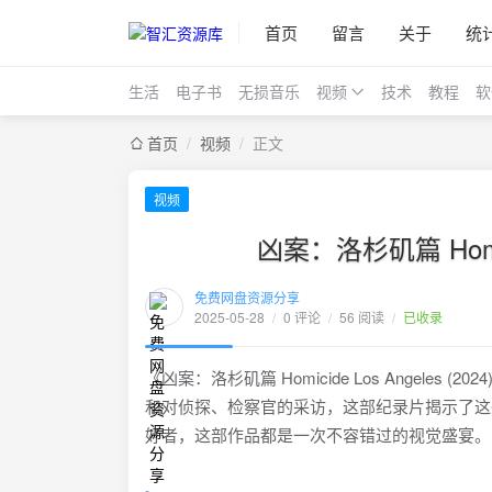
首页
留言
关于
统
生活
电子书
无损音乐
视频
技术
教程
软
首页
/
视频
/
正文
视频
凶案：洛杉矶篇 Homici
免费网盘资源分享
2025-05-28
/
0 评论
/
56 阅读
/
已收录
《凶案：洛杉矶篇 Homicide Los Ange
和对侦探、检察官的采访，这部纪录片揭示了这
好者，这部作品都是一次不容错过的视觉盛宴。