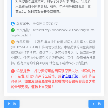
如果你喜欢这篇文章，别忘了分享给你的朋友，让更多
人免费获取不同的影视、教程、电子书等稀缺资源！收
藏本站，随时获取最新免费资源。
版权属于：
免费网盘资源分享
本文链接：
https://zhzyk.vip/video/xue-zhao-feng-wu-wu-
jing-ji-xue.html
作品采用：
《
署名-非商业性使用-相同方式共享 4.0 国际
(CC BY-NC-SA 4.0)
》许可协议授权。本站提供的网盘资源版
权均归原作者所有，仅供学习、研究和参考之用，请勿用于商
业用途。任何商业使用引发的版权纠纷，责任由使用者自行承
担。所有资源均来自互联网,请您在下载后24小时内删除。
温馨提示：
部分资源可能因客观原因失效，请及时转
存！若发现问题请评论区反馈，或
留言区反馈
，我们将及
时处理。
如果发现资源里有让加微信号买课程买会员之类
的全部无视，谨防上当受骗！
上一篇
下一篇