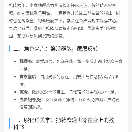
乾隆六年，少女魏璎珞为查清长姐枉死之谜，毅然踏入紫禁
城。她凭借机敏与韧性，一步步揭开荒唐王爷弘昼的罪证，同
时也在富察皇后的温暖庇护下，学会在森严宫规中保存本心。
皇后早逝后，璎珞与乾隆从误解走向相知，最终携手守护家
国，完成从复仇到宽恕的蜕变。
二、角色亮点：鲜活群像，层层反转
魏璎珞
：敢爱敢恨，智商在线，每一步反击都让观众拍案
叫绝。
富察皇后
：白月光般的存在，用端庄与仁慈撑起后宫温
度。
乾隆
：傲娇又深情的帝王，与璎珞的对手戏张力十足。
高贵妃/娴妃
：反派智商不掉线，宫斗火花四溅，推动剧
情高潮迭起。
三、服化道美学：把乾隆盛世穿在身上的教
科书