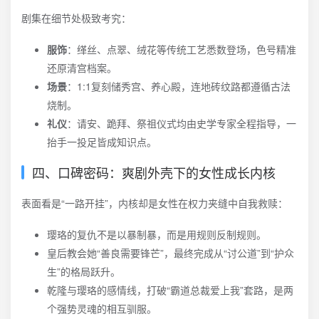
剧集在细节处极致考究：
服饰
：缂丝、点翠、绒花等传统工艺悉数登场，色号精准
还原清宫档案。
场景
：1:1复刻储秀宫、养心殿，连地砖纹路都遵循古法
烧制。
礼仪
：请安、跪拜、祭祖仪式均由史学专家全程指导，一
抬手一投足皆成知识点。
四、口碑密码：爽剧外壳下的女性成长内核
表面看是“一路开挂”，内核却是女性在权力夹缝中自我救赎：
璎珞的复仇不是以暴制暴，而是用规则反制规则。
皇后教会她“善良需要锋芒”，最终完成从“讨公道”到“护众
生”的格局跃升。
乾隆与璎珞的感情线，打破“霸道总裁爱上我”套路，是两
个强势灵魂的相互驯服。