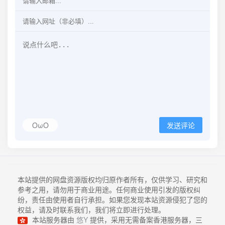
OωO
发送评论
本站提供的网盘资源版权均归原作者所有，仅供学习、研究和
参考之用，请勿用于商业用途。任何商业使用引发的版权纠
纷，责任由使用者自行承担。如果您发现本站资源侵犯了您的
权益，请及时联系我们，我们将立即进行处理。
本站服务器由
悠Y
提供，采用无需备案香港服务器，三