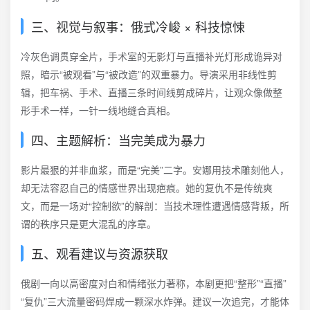
三、视觉与叙事：俄式冷峻 × 科技惊悚
冷灰色调贯穿全片，手术室的无影灯与直播补光灯形成诡异对
照，暗示“被观看”与“被改造”的双重暴力。导演采用非线性剪
辑，把车祸、手术、直播三条时间线剪成碎片，让观众像做整
形手术一样，一针一线地缝合真相。
四、主题解析：当完美成为暴力
影片最狠的并非血浆，而是“完美”二字。安娜用技术雕刻他人，
却无法容忍自己的情感世界出现疤痕。她的复仇不是传统爽
文，而是一场对“控制欲”的解剖：当技术理性遭遇情感背叛，所
谓的秩序只是更大混乱的序章。
五、观看建议与资源获取
俄剧一向以高密度对白和情绪张力著称，本剧更把“整形”“直播”
“复仇”三大流量密码焊成一颗深水炸弹。建议一次追完，才能体