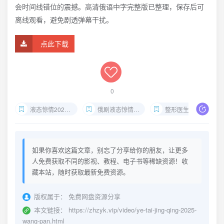
会时间线错位的震撼。高清俄语中字完整版已整理，保存后可
离线观看，避免剧透弹幕干扰。
点此下载
0
液态惊情2025百度云
俄剧液态惊情在线看
整形医生复仇剧推荐
如果你喜欢这篇文章，别忘了分享给你的朋友，让更多
人免费获取不同的影视、教程、电子书等稀缺资源！收
藏本站，随时获取最新免费资源。
版权属于：
免费网盘资源分享
本文链接：
https://zhzyk.vip/video/ye-tai-jing-qing-2025-
wang-pan.html