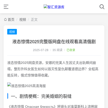
首页
/
视频
/
正文
视频
液态惊情2025完整版网盘在线观看高清俄剧
2025-07-28
/
35 阅读
/
已收录
液态惊情2025网盘资源，安娜的完美人生因丈夫出轨瞬间崩
塌，整形外科女医生如何以毁灭性复仇颠覆道德边界？全程高
能反转，俄式惊悚值得收藏。
一、剧情梗概：完美婚姻的裂缝
《液态惊情 Опасная близость》将镜头对准莫斯科上流圈层