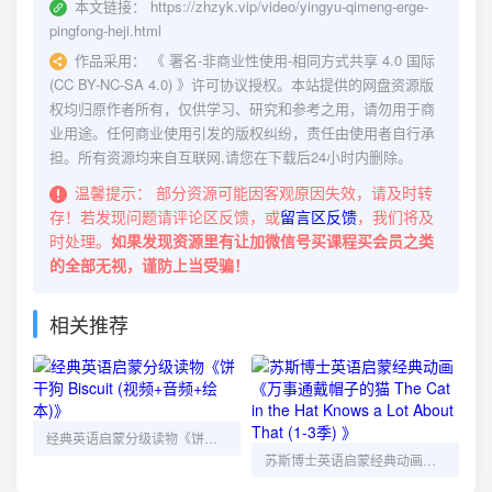
本文链接：
https://zhzyk.vip/video/yingyu-qimeng-erge-
pingfong-heji.html
作品采用：
《
署名-非商业性使用-相同方式共享 4.0 国际
(CC BY-NC-SA 4.0)
》许可协议授权。本站提供的网盘资源版
权均归原作者所有，仅供学习、研究和参考之用，请勿用于商
业用途。任何商业使用引发的版权纠纷，责任由使用者自行承
担。所有资源均来自互联网,请您在下载后24小时内删除。
温馨提示：
部分资源可能因客观原因失效，请及时转
存！若发现问题请评论区反馈，或
留言区反馈
，我们将及
时处理。
如果发现资源里有让加微信号买课程买会员之类
的全部无视，谨防上当受骗！
相关推荐
经典英语启蒙分级读物《饼干狗 Biscuit (视频+音频+绘本)》
苏斯博士英语启蒙经典动画《万事通戴帽子的猫 The Cat in the Hat Knows a Lot About That (1-3季) 》