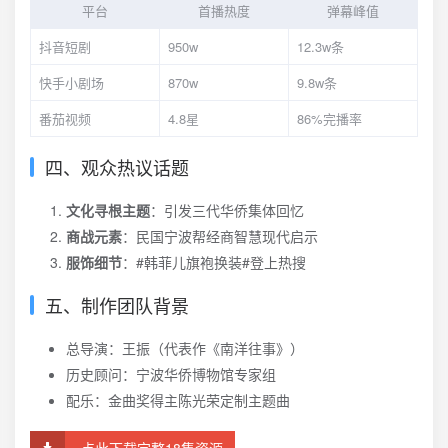
平台
首播热度
弹幕峰值
抖音短剧
950w
12.3w条
快手小剧场
870w
9.8w条
番茄视频
4.8星
86%完播率
四、观众热议话题
文化寻根主题
：引发三代华侨集体回忆
商战元素
：民国宁波帮经商智慧现代启示
服饰细节
：#韩菲儿旗袍换装#登上热搜
五、制作团队背景
总导演：王振（代表作《南洋往事》）
历史顾问：宁波华侨博物馆专家组
配乐：金曲奖得主陈光荣定制主题曲