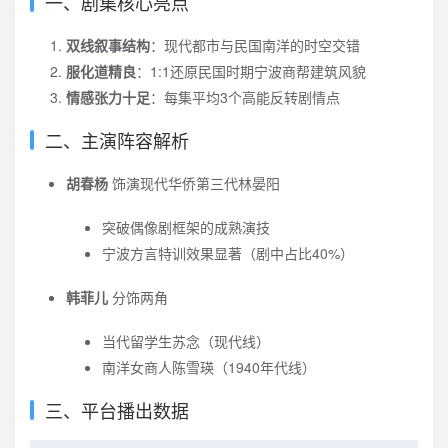
一、剧集核心亮点
双线叙事结构
：现代都市与民国南洋的时空交错
服化道精良
：1:1还原民国时期宁波商帮建筑风貌
情感张力十足
：每集平均3个高能反转剧情点
二、主演阵容解析
胡春杨
饰演现代华侨第三代林晏阳
突破偶像剧框架的成熟演技
宁波方言特训效果显著（剧中占比40%）
韩菲儿
分饰两角
当代留学生苏念（现代线）
南洋女商人陈雪瑛（1940年代线）
三、平台播出数据