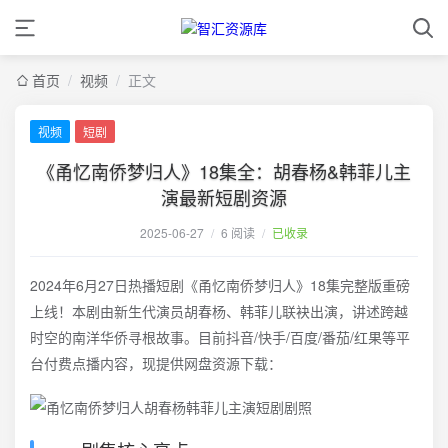
首页
/
视频
/
正文
视频
短剧
《甬忆南侨梦归人》18集全：胡春杨&韩菲儿主
演最新短剧资源
2025-06-27
/
6 阅读
/
已收录
2024年6月27日热播短剧《甬忆南侨梦归人》18集完整版重磅
上线！本剧由新生代演员胡春杨、韩菲儿联袂出演，讲述跨越
时空的南洋华侨寻根故事。目前抖音/快手/百度/番茄/红果等平
台付费点播内容，现提供网盘资源下载：