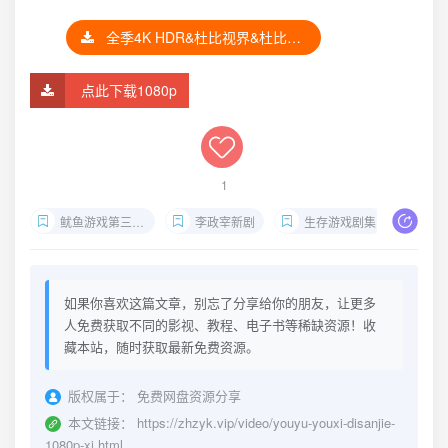
全季4K HDR&杜比视界&杜比全景声
点此下载1080p
1
鱿鱼游戏第三季下载
李政宰新剧
生存游戏剧集
韩
如果你喜欢这篇文章，别忘了分享给你的朋友，让更多
人免费获取不同的影视、教程、电子书等稀缺资源！收
藏本站，随时获取最新免费资源。
版权属于：
免费网盘资源分享
本文链接：
https://zhzyk.vip/video/youyu-youxi-disanjie-
1080p-xi.html