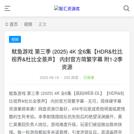
首页
/
视频
/
正文
视频
鱿鱼游戏 第三季 (2025) 4K 全6集【HDR&杜比
视界&杜比全景声】 内封官方简繁字幕 附1-2季
资源
2025-08-19
/
292 阅读
/
已收录
鱿鱼游戏 第三季 (2025) 4K 全6集【高码WEB-DL】【HDR&杜
比视界&杜比全景声】 内封官方简繁字幕 - 无可，简体硬字幕
资源重磅来袭！网盘资源已备好，456号玩家成奇勋将面临更残
酷的生死考验。本季剧情围绕反抗失败后的绝望深渊展开，黄
仁昊重回负责人岗位，游戏难度升级，玩家们被迫做出致命抉
择。每一轮游戏都如多米诺骨牌，引发连锁反应。高清画质完