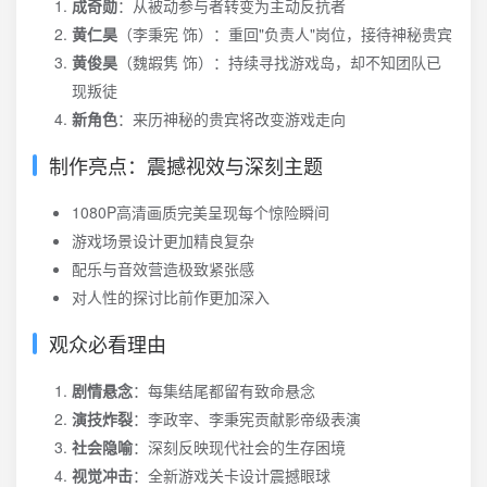
成奇勋
：从被动参与者转变为主动反抗者
黄仁昊
（李秉宪 饰）：重回"负责人"岗位，接待神秘贵宾
黄俊昊
（魏嘏隽 饰）：持续寻找游戏岛，却不知团队已
现叛徒
新角色
：来历神秘的贵宾将改变游戏走向
制作亮点：震撼视效与深刻主题
1080P高清画质完美呈现每个惊险瞬间
游戏场景设计更加精良复杂
配乐与音效营造极致紧张感
对人性的探讨比前作更加深入
观众必看理由
剧情悬念
：每集结尾都留有致命悬念
演技炸裂
：李政宰、李秉宪贡献影帝级表演
社会隐喻
：深刻反映现代社会的生存困境
视觉冲击
：全新游戏关卡设计震撼眼球