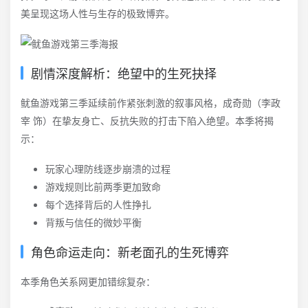
美呈现这场人性与生存的极致博弈。
剧情深度解析：绝望中的生死抉择
鱿鱼游戏第三季延续前作紧张刺激的叙事风格，成奇勋（李政
宰 饰）在挚友身亡、反抗失败的打击下陷入绝望。本季将揭
示：
玩家心理防线逐步崩溃的过程
游戏规则比前两季更加致命
每个选择背后的人性挣扎
背叛与信任的微妙平衡
角色命运走向：新老面孔的生死博弈
本季角色关系网更加错综复杂：