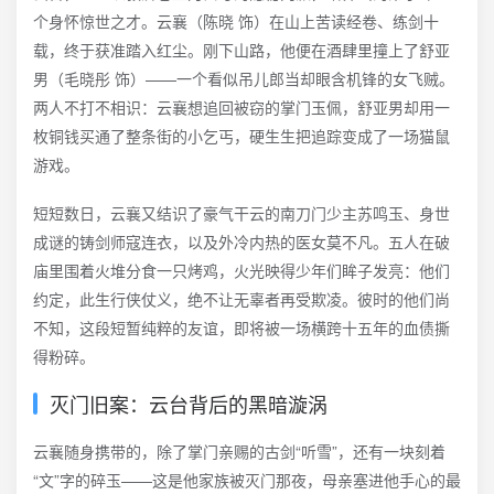
个身怀惊世之才。云襄（陈晓 饰）在山上苦读经卷、练剑十
载，终于获准踏入红尘。刚下山路，他便在酒肆里撞上了舒亚
男（毛晓彤 饰）——一个看似吊儿郎当却眼含机锋的女飞贼。
两人不打不相识：云襄想追回被窃的掌门玉佩，舒亚男却用一
枚铜钱买通了整条街的小乞丐，硬生生把追踪变成了一场猫鼠
游戏。
短短数日，云襄又结识了豪气干云的南刀门少主苏鸣玉、身世
成谜的铸剑师寇连衣，以及外冷内热的医女莫不凡。五人在破
庙里围着火堆分食一只烤鸡，火光映得少年们眸子发亮：他们
约定，此生行侠仗义，绝不让无辜者再受欺凌。彼时的他们尚
不知，这段短暂纯粹的友谊，即将被一场横跨十五年的血债撕
得粉碎。
灭门旧案：云台背后的黑暗漩涡
云襄随身携带的，除了掌门亲赐的古剑“听雪”，还有一块刻着
“文”字的碎玉——这是他家族被灭门那夜，母亲塞进他手心的最