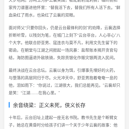
家传刀谱塞进他怀里：“替我活下去，替我们所有人活下去。”鲜
血染红了雨水，也染红了云襄的双眼。
面对师父“只要你回头，仍是云台最锋利的剑”的劝降，云襄选择
折断听雪，以残剑为笔，在城门上刻下“云台非台，人心非心”八
个大字。他联合舒亚男、寇连衣与莫不凡，利用文先生留下的
密函，在朝堂与江湖之间掀起一场风暴：盐帮账本揭开贪官勾
结，海防图逼退外敌铁骑，失踪贡银化作赈灾银两流入民间。
最终决战在云台总坛。云襄以身为饵，引爆事先埋好的火药，
与堕落的高层同归于尽。火光冲天中，舒亚男抱着奄奄一息的
他，泪如雨下：“你说过，江湖很大，我们总能再见。”云襄却只
是笑：“江湖……在我心里。”
余音绕梁：正义未死，侠义长存
十年后，云台旧址上建起一座无名书院。教书先生是个断臂女
子，她总在黄昏时分给孩子们讲一个关于少年云襄的故事：他