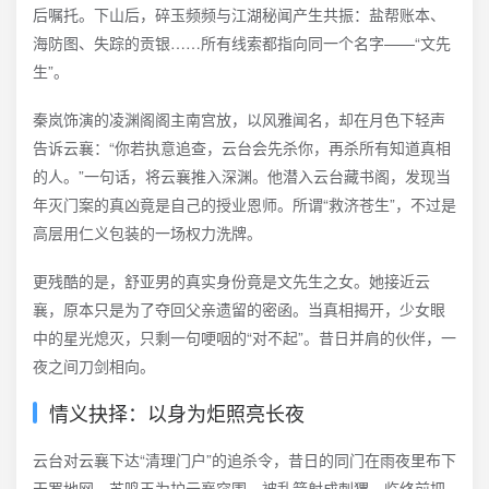
后嘱托。下山后，碎玉频频与江湖秘闻产生共振：盐帮账本、
海防图、失踪的贡银……所有线索都指向同一个名字——“文先
生”。
秦岚饰演的凌渊阁阁主南宫放，以风雅闻名，却在月色下轻声
告诉云襄：“你若执意追查，云台会先杀你，再杀所有知道真相
的人。”一句话，将云襄推入深渊。他潜入云台藏书阁，发现当
年灭门案的真凶竟是自己的授业恩师。所谓“救济苍生”，不过是
高层用仁义包装的一场权力洗牌。
更残酷的是，舒亚男的真实身份竟是文先生之女。她接近云
襄，原本只是为了夺回父亲遗留的密函。当真相揭开，少女眼
中的星光熄灭，只剩一句哽咽的“对不起”。昔日并肩的伙伴，一
夜之间刀剑相向。
情义抉择：以身为炬照亮长夜
云台对云襄下达“清理门户”的追杀令，昔日的同门在雨夜里布下
天罗地网。苏鸣玉为护云襄突围，被乱箭射成刺猬，临终前把