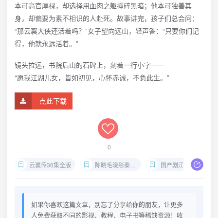
本可高官厚禄，却选择用血肉之躯撞碎黑暗；他本可独善其
身，却偏要为素不相识的人赴死。故事讲完，孩子们总会问：
“那云襄大侠还活着吗？”女子望向远山，轻声答：“只要你们记
得，他就永远活着。”
镜头拉远，书院后山的石碑上，刻着一行小字——
“愿我江湖儿女，皆如初见，心怀赤诚，不负此生。”
点此下载
0
云襄传36集全版
陈晓毛晓彤秦岚古装武侠
国产剧江湖复仇
如果你喜欢这篇文章，别忘了分享给你的朋友，让更多
人免费获取不同的影视、教程、电子书等稀缺资源！收