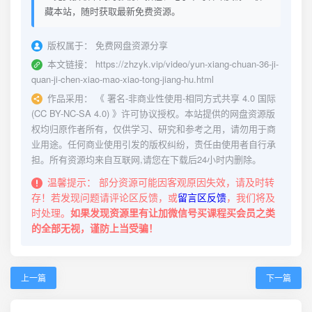
藏本站，随时获取最新免费资源。
版权属于：
免费网盘资源分享
本文链接：
https://zhzyk.vip/video/yun-xiang-chuan-36-ji-
quan-ji-chen-xiao-mao-xiao-tong-jiang-hu.html
作品采用：
《
署名-非商业性使用-相同方式共享 4.0 国际
(CC BY-NC-SA 4.0)
》许可协议授权。本站提供的网盘资源版
权均归原作者所有，仅供学习、研究和参考之用，请勿用于商
业用途。任何商业使用引发的版权纠纷，责任由使用者自行承
担。所有资源均来自互联网,请您在下载后24小时内删除。
温馨提示：
部分资源可能因客观原因失效，请及时转
存！若发现问题请评论区反馈，或
留言区反馈
，我们将及
时处理。
如果发现资源里有让加微信号买课程买会员之类
的全部无视，谨防上当受骗！
上一篇
下一篇