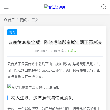
首页
/
视频
/
正文
视频
云襄传36集全版：陈晓毛晓彤秦岚江湖正邪对决
2025-08-12
/
13 阅读
/
已收录
云台弟子云襄苦修十载终下山，携陈晓冷峻与毛晓彤灵动，共
谱一段江湖血雨腥风；秦岚亦正亦邪，灭门真相层层反转，正
义与背叛只在一线之间。
初入江湖：少年意气与快意恩仇
云台，一个以救济苍生为口号的隐秘门派，培养出的弟子却个