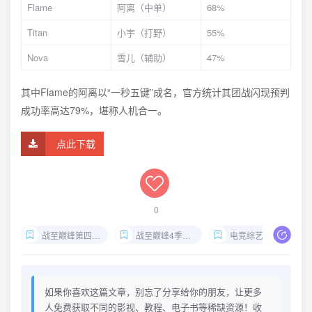
Flame
阿离（中单）
68%
Titan
小宇（打野）
55%
Nova
雪儿（辅助）
47%
其中Flame的阿离以“一秒五键”成名，官方统计其团战闪现预判
成功率高达79%，堪称人机合一。
点此下载
0
战至巅峰第四季2025免费观看
战至巅峰4季完整版下载
电竞综艺天花板资源
如果你喜欢这篇文章，别忘了分享给你的朋友，让更多
人免费获取不同的影视、教程、电子书等稀缺资源！收