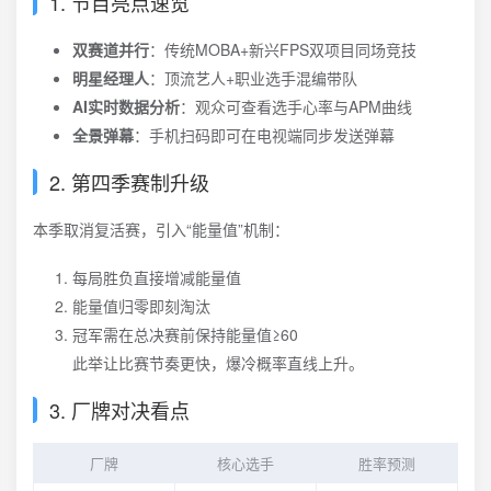
1. 节目亮点速览
双赛道并行
：传统MOBA+新兴FPS双项目同场竞技
明星经理人
：顶流艺人+职业选手混编带队
AI实时数据分析
：观众可查看选手心率与APM曲线
全景弹幕
：手机扫码即可在电视端同步发送弹幕
2. 第四季赛制升级
本季取消复活赛，引入“能量值”机制：
每局胜负直接增减能量值
能量值归零即刻淘汰
冠军需在总决赛前保持能量值≥60
此举让比赛节奏更快，爆冷概率直线上升。
3. 厂牌对决看点
厂牌
核心选手
胜率预测