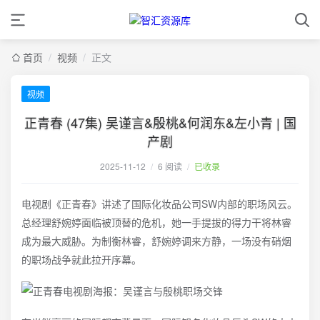
首页
/
视频
/
正文
视频
正青春 (47集) 吴谨言&殷桃&何润东&左小青 | 国
产剧
2025-11-12
/
6 阅读
/
已收录
电视剧《正青春》讲述了国际化妆品公司SW内部的职场风云。
总经理舒婉婷面临被顶替的危机，她一手提拔的得力干将林睿
成为最大威胁。为制衡林睿，舒婉婷调来方静，一场没有硝烟
的职场战争就此拉开序幕。