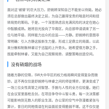
面对这“被替”的巨大压力，舒婉婷深知自己不能坐以待毙。她必
须在总部做出最终决定之前，为自己赢得宝贵的喘息时间和扭
转局势的筹码。于是，一个深思熟虑且充满风险的决定在她心
中酝酿成熟。她将目光投向了华南区，向总部申请调来了另一
位与她平级、同样能力出众的总监——方静。舒婉婷的意图非
常明确：引入方静这股新生力量，形成三足鼎立的局面，以此
来分散和制衡林睿过于迅猛的上升势头。她希望借方静之手，
既能牵制林睿，又能为自己观察局势、调整策略创造空间。
没有硝烟的战场
随着方静的空降，SW大中华区的权力格局瞬间变得复杂而微
妙。这不再仅仅是舒婉婷与林睿之间的师徒博弈，更演变成了
一场三位女性高管之间智慧、手腕与人性的全方位较量。她们
在会议室里唇枪舌剑，在项目争夺中斗智斗勇，每一次决策都
可能影响到无数人的职业生涯。办公室的空气中弥漫着紧张与
算计，昔日的同袍情谊在利益面前变得脆弱不堪。这不仅仅是