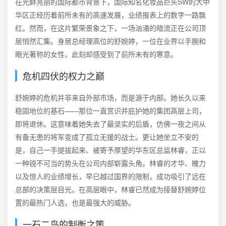
在光鲜亮丽的国际都市背景下，国际知名化妆品巨头SW的大中
华区正经历着前所未有的高速发展，业绩报表上的数字一路飘
红。然而，在这片繁荣景象之下，一场汹涌的暗流正在公司顶
层悄然汇集。身居总经理高位的舒婉婷，一位在业界以手腕和
眼光著称的女性，此刻却感受到了前所未有的寒意。
危机四伏的权力之巅
舒婉婷的危机并非来自外部市场，而是源于内部。她长久以来
稳固地位的基石——那位一直赏识并庇护她的集团高层上司，
即将退休。这意味着她失去了最坚实的后盾，仿佛一夜之间从
有备无患的将军变成了孤立无援的战士。更让她坐立不安的
是，自己一手提拔起来、被寄予厚望的华东区总监林睿，正以
一种锐不可当的势头在公司内部崭露头角。林睿的才华、魄力
以及惊人的业绩增长，早已越过国界的限制，成功吸引了远在
总部的决策层目光。在高层眼中，林睿已然成为接替舒婉婷位
置的最热门人选，也是最强大的威胁。
一石二鸟的制衡之策