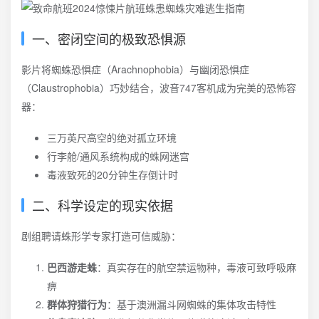
一、密闭空间的极致恐惧源
影片将蜘蛛恐惧症（Arachnophobia）与幽闭恐惧症
（Claustrophobia）巧妙结合，波音747客机成为完美的恐怖容
器：
三万英尺高空的绝对孤立环境
行李舱/通风系统构成的蛛网迷宫
毒液致死的20分钟生存倒计时
二、科学设定的现实依据
剧组聘请蛛形学专家打造可信威胁：
巴西游走蛛
：真实存在的航空禁运物种，毒液可致呼吸麻
痹
群体狩猎行为
：基于澳洲漏斗网蜘蛛的集体攻击特性