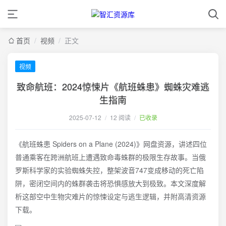
首页
/
视频
/
正文
视频
致命航班：2024惊悚片《航班蛛患》蜘蛛灾难逃
生指南
2025-07-12
/
12 阅读
/
已收录
《航班蛛患 Spiders on a Plane (2024)》网盘资源，讲述四位
普通乘客在跨洲航班上遭遇致命毒蛛群的极限生存故事。当俄
罗斯科学家的实验蜘蛛失控，整架波音747变成移动的死亡陷
阱，密闭空间内的蛛群袭击将恐惧感放大到极致。本文深度解
析这部空中生物灾难片的惊悚设定与逃生逻辑，并附高清资源
下载。