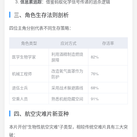
信息素追踪
：借鉴蚂蚁化学信号传递的追杀逻辑
三、角色生存法则剖析
四位主角分别代表不同生存策略：
角色类型
应对方式
存活率
利用酒精制造燃烧
医学生物学家
82%
屏障
改造氧气面罩作为
机械工程师
76%
防护
退伍士兵
采用战术躲避路线
68%
空乘人员
熟悉机舱隐藏空间
91%
四、航空灾难片新亚种
本片开创"生物性航空灾难"子类型，相较传统空难片具有三大突
破：