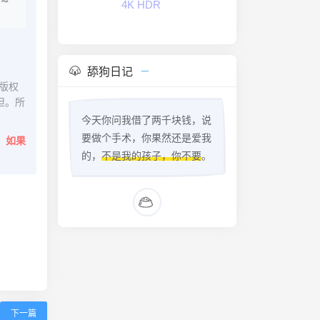
4K HDR
舔狗日记
版权
担。所
今天你问我借了两千块钱，说
要做个手术，你果然还是爱我
。
如果
的，
不是我的孩子，你不要
。
下一篇