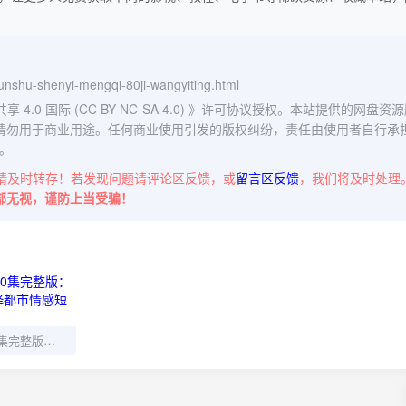
-hunshu-shenyi-mengqi-80ji-wangyiting.html
0 国际 (CC BY-NC-SA 4.0)
》许可协议授权。本站提供的网盘资源
请勿用于商业用途。任何商业使用引发的版权纠纷，责任由使用者自行承
。
请及时转存！若发现问题请评论区反馈，或
留言区反馈
，我们将及时处理
部无视，谨防上当受骗！
《春色余温》80集完整版：李子杰周嘉怡演绎都市情感短剧