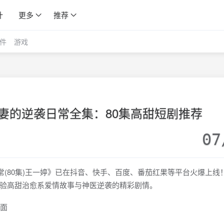
计
更多
推荐
件
游戏
妻的逆袭日常全集：80集高甜短剧推荐
07
(80集)王一婷》已在抖音、快手、百度、番茄红果等平台火爆上线
验高甜治愈系爱情故事与神医逆袭的精彩剧情。