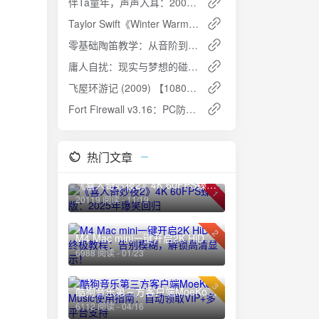
伴Ta童年，声声入耳：200集儿童故事MP3精选集锦（有声读物/亲子教育）
Taylor Swift《Winter Warmers》ALAC无损歌单下载
零基础陶笛教学：从音阶到名曲的完整入门指南
庸人自扰：现实与梦想的碰撞 [小说文学] [PDF+全格式]
飞屋环游记 (2009) 【1080P】日语中英双字：一场梦想与冒险的奇妙旅程
Fort Firewall v3.16：PC防火墙软件，小巧而强大
热门文章
《喜人奇妙夜2》4K 60FPS臻彩版：2025年爆笑回归
1
20119 阅读 - 11/19
2
M4 Mac mini一键开启2K HiDPI终极教程：告别模糊，解锁高清显示！
6988 阅读 - 01/23
3
酷狗音乐第三方客户端MoeKoe Music使用指南：自动领取VIP+多平台支持
6112 阅读 - 04/16