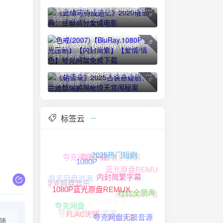
《此情可待成追忆》2020俄语经典：豆瓣高分爱情电影
4
5562 阅读 - 09/20
5
色戒(2007)【BluRay.1080P 蓝光压制】【内封简繁】【爱情/情色】夸克网盘免费下载
5479 阅读 - 06/06
《朝雪录》2025古装悬疑剧：李兰迪敖瑞鹏揭秘惊天宫闱秘案
6
5001 阅读 - 10/07
标签云
夸克网盘音乐资源
夸克网盘下载
2025热门短剧
1080P
蓝光原盘REMUX
1080P高清资源
夸克网盘资源
夸克网盘无损音乐
内封简繁字幕
夸克网盘音乐
无损音乐下载
1080P高清
杜比全景声
1080P蓝光原盘REMUX
夸克网盘
夸克网盘HIFI资源
中文字幕
FLAC无损
夸克网盘无损音源
随