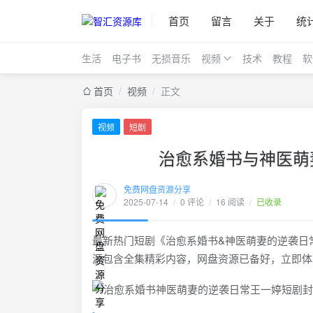
首页
留言
关于
统
生活
电子书
无损音乐
视频
技术
教程
软
首页
/
视频
/
正文
视频
短剧
治愈系婚书与神医萌
免费网盘资源分享
2025-07-14
/
0 评论
/
16 阅读
/
已收录
最新热门短剧《治愈系婚书&神医萌妻的逆袭日常
源包含全集精彩内容，网盘资源已备好，立即体