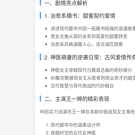
一、剧情亮点解析
1. 治愈系婚书：甜蜜契约爱情
讲述现代都市中因一纸婚书结缘的浪漫故
男女主角从契约关系到真爱的甜蜜转变
治愈系风格温暖人心，适合减压观看
2. 神医萌妻的逆袭日常：古风爱情传
神医女主穿越现代与霸道总裁的奇妙缘分
80集完整展现女主从医者到商业奇才的蜕
古代智慧与现代商战的巧妙融合
二、主演王一婷的精彩表现
90后实力派演员王一婷在本剧中挑战双女主角
现代都市中的温柔设计师
穿越时空的古代女神医