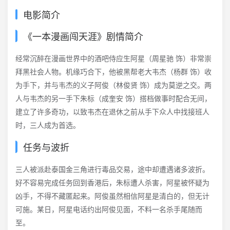
电影简介
《一本漫画闯天涯》剧情简介
经常沉醉在漫画世界中的酒吧侍应生阿星（周星驰 饰）非常崇
拜黑社会人物。机缘巧合下，他被黑帮老大韦杰（杨群 饰）收
为手下，并与韦杰的义子阿俊（林俊贤 饰）成为莫逆之交。两
人与韦杰的另一手下朱标（成奎安 饰）搭档做事时配合无间，
建立了许多奇功，以致韦杰在退休之前从手下众人中找接班人
时，三人成为首选。
任务与波折
三人被派赴泰国金三角进行毒品交易，途中却遭遇诸多波折。
好不容易完成任务回到香港后，朱标遭人杀害，阿星被怀疑为
凶手，不得不藏匿起来。阿俊虽然相信阿星是清白的，但无计
可施。某日，阿星电话约出阿俊见面，不料一名杀手尾随而
至。