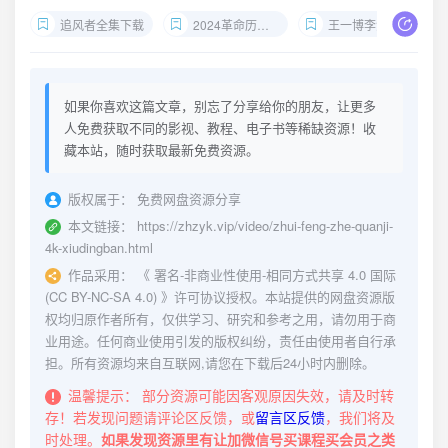
追风者全集下载
2024革命历史剧
王一博李沁新剧
如果你喜欢这篇文章，别忘了分享给你的朋友，让更多
人免费获取不同的影视、教程、电子书等稀缺资源！收
藏本站，随时获取最新免费资源。
版权属于：
免费网盘资源分享
本文链接：
https://zhzyk.vip/video/zhui-feng-zhe-quanji-
4k-xiudingban.html
作品采用：
《
署名-非商业性使用-相同方式共享 4.0 国际
(CC BY-NC-SA 4.0)
》许可协议授权。本站提供的网盘资源版
权均归原作者所有，仅供学习、研究和参考之用，请勿用于商
业用途。任何商业使用引发的版权纠纷，责任由使用者自行承
担。所有资源均来自互联网,请您在下载后24小时内删除。
温馨提示：
部分资源可能因客观原因失效，请及时转
存！若发现问题请评论区反馈，或
留言区反馈
，我们将及
时处理。
如果发现资源里有让加微信号买课程买会员之类