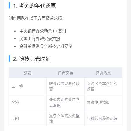
1. 考究的年代还原
制作团队在以下方面精益求精：
中央银行办公场景1:1复刻
民国上海外滩实景拍摄
金融单据道具全部按史料复制
2. 演技高光时刻
演员
角色亮点
经典场景
眼神戏展现思想转
阅读《资本论》的
王一博
变
顿悟
外柔内刚的共产党
李沁
雨夜传递情报
员形象
复杂立体的反派塑
王阳
与魏若来最终对峙
造