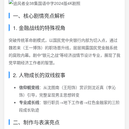
一、核心剧情亮点解析
1. 金融战线的特殊视角
突破传统革命剧模式，以国民党中央银行内部为切入点，通过
魏若来（王一博饰）的职场晋升线，层层揭露国民党金融系统
的腐败内幕。剧中"银元之战"等经济战情节设计专业，展现了我
党早期经济工作者的智慧。
2. 人物成长的双线叙事
信仰蜕变线
：从沈图南（王阳饰）赏识到沈近真（李沁
饰）引导，完整呈现男主思想转变
专业成长线
：银行职员→地下工作者→红色金融家的三阶
段成长轨迹
二、制作与表演亮点