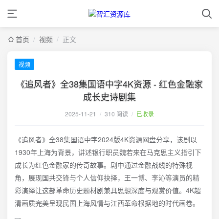
首页
/
视频
/
正文
视频
《追风者》全38集国语中字4K资源 - 红色金融家
成长史诗剧集
2025-11-21
/
310 阅读
/
已收录
《追风者》全38集国语中字2024版4K资源网盘分享，该剧以
1930年上海为背景，讲述银行职员魏若来在马克思主义指引下
成长为红色金融家的传奇故事。剧中通过金融战线的特殊视
角，展现国共交锋与个人信仰抉择，王一博、李沁等演员的精
彩演绎让这部革命历史题材剧兼具思想深度与观赏价值。4K超
清画质完美呈现民国上海风情与江西革命根据地的时代画卷。