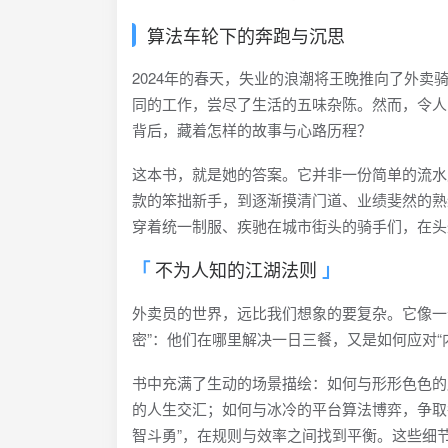
算法车轮下的奔跑与沉思
2024年的春天，失业的浪潮将王晚推向了外卖
同的工作，尝尽了生活的五味杂陈。然而，令人
背后，藏着怎样的故事与心路历程？
这本书，就是她的答案。它并非一份简单的流水
款的笨拙新手，到逐渐摸清门道、业绩斐然的熟
穿着统一制服、疾驰在城市街头的骑手们，在头
不为人知的江湖法则
外卖员的世界，远比我们想象的要复杂。它像一
密”：他们在哪里解决一日三餐，又是如何应对
书中充满了生动的场景描绘：如何与形形色色的
的人生交汇；如何与冰冷的平台算法博弈，争取
智斗勇”，在规则与效率之间找到平衡。这些细