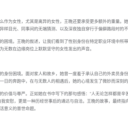
么作为女性，尤其是离异的女性，王晚还要承受更多额外的重量。
异样目光、同事间的无端猜测、以及深夜独自穿行于偏僻路段时的
的困境。王晚的叙述，让我们看到了性别身份在特定职业环境中所
为无数在边缘岗位上默默坚守的女性发出的声音。
的身份困境。面对家人和故乡，她曾一度羞于承认自己的外卖员身
一日的奔跑中，在与无数人的相遇后，她的心境发生了微妙而深刻
的价值与尊严。正如她在书中写下的那句感悟：“人无论怎样都是辛
自我安慰，更是一种历经世事后的通达与自洽。王晚的故事，最终指
活意义的普世命题。