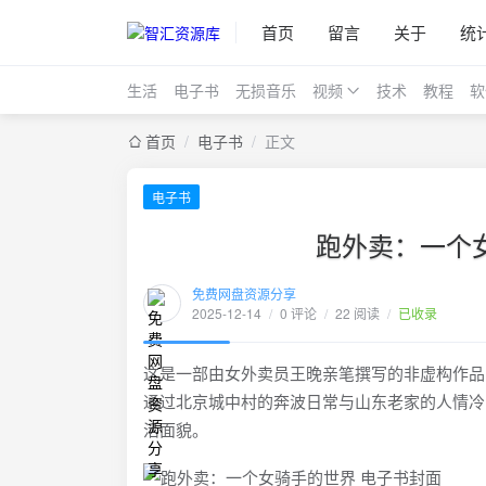
首页
留言
关于
统
生活
电子书
无损音乐
视频
技术
教程
软
首页
/
电子书
/
正文
电子书
跑外卖：一个女
免费网盘资源分享
2025-12-14
/
0 评论
/
22 阅读
/
已收录
这是一部由女外卖员王晚亲笔撰写的非虚构作品
通过北京城中村的奔波日常与山东老家的人情冷
活面貌。