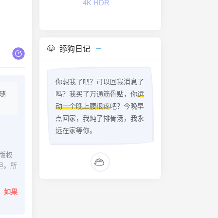
4K HDR
舔狗日记
你想我了吧？可以回我消息了
随
吗？我买了万通筋骨贴，你
运
动一个晚上腰很疼
吧？今晚早
点回家，我炖了排骨汤，我永
远在家等你。
版权
担。所
。
如果