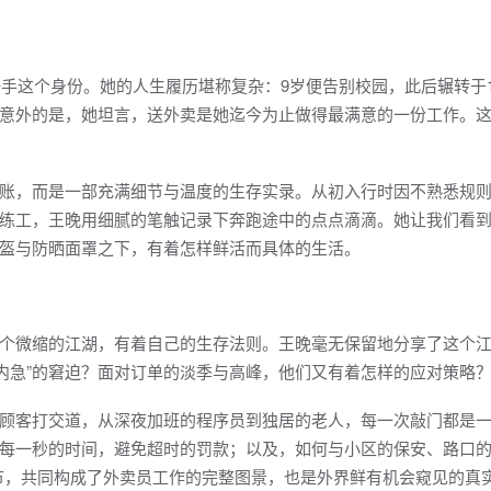
骑手这个身份。她的人生履历堪称复杂：9岁便告别校园，此后辗转于1
意外的是，她坦言，送外卖是她迄今为止做得最满意的一份工作。
账，而是一部充满细节与温度的生存实录。从初入行时因不熟悉规
练工，王晚用细腻的笔触记录下奔跑途中的点点滴滴。她让我们看
盔与防晒面罩之下，有着怎样鲜活而具体的生活。
个微缩的江湖，有着自己的生存法则。王晚毫无保留地分享了这个江
“内急”的窘迫？面对订单的淡季与高峰，他们又有着怎样的应对策略
顾客打交道，从深夜加班的程序员到独居的老人，每一次敲门都是
每一秒的时间，避免超时的罚款；以及，如何与小区的保安、路口的
节，共同构成了外卖员工作的完整图景，也是外界鲜有机会窥见的真