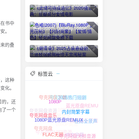
《此情可待成追忆》2020俄语经典：豆瓣高分爱情电影
4
5558 阅读 - 09/20
她在书中
5
色戒(2007)【BluRay.1080P 蓝光压制】【内封简繁】【爱情/情色】夸克网盘免费下载
不安。
5443 阅读 - 06/06
带来的叠
《朝雪录》2025古装悬疑剧：李兰迪敖瑞鹏揭秘惊天宫闱秘案
6
5000 阅读 - 10/07
标签云
份，这种
的变化。
夸克网盘音乐资源
夸克网盘下载
2025热门短剧
苦的，还
蓝光原盘REMUX
1080P
1080P高清资源
向了一个
夸克网盘资源
夸克网盘无损音乐
内封简繁字幕
无损音乐下载
夸克网盘音乐
1080P高清
杜比全景声
1080P蓝光原盘REMUX
夸克网盘
夸克网盘HIFI资源
中文字幕
夸克网盘无损音源
FLAC无损