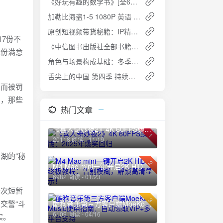
《好玩有趣的数学书》[全6册]：激发孩子数学兴趣的经典读物
加勒比海盗1-5 1080P 英语 中英双字
原创短视频带货秘籍：IP精准打造与同城高效引流技巧
7份不
《中信图书出版社全部书籍617本》合集：本本好书，值得收藏阅读
这份满意
角色与场景构成基础：冬季设计教程资源分享
舌尖上的中国 第四季 持续更新：美食与文化的盛宴再度来袭
则而被罚
到，那些
热门文章
《喜人奇妙夜2》4K 60FPS臻彩版：2025年爆笑回归
1
20118 阅读 - 11/19
湖的“秘
2
M4 Mac mini一键开启2K HiDPI终极教程：告别模糊，解锁高清显示！
？
6982 阅读 - 01/23
一次短暂
3
交警“斗
酷狗音乐第三方客户端MoeKoe Music使用指南：自动领取VIP+多平台支持
6109 阅读 - 04/16
实。