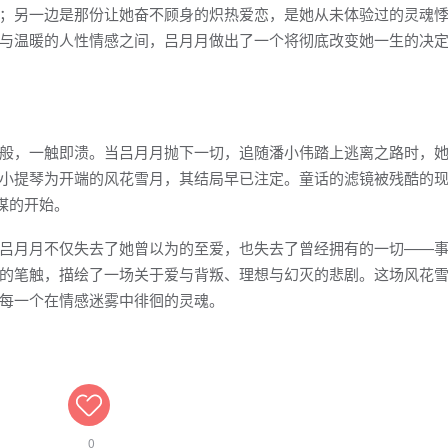
；另一边是那份让她奋不顾身的炽热爱恋，是她从未体验过的灵魂
与温暖的人性情感之间，吕月月做出了一个将彻底改变她一生的决
般，一触即溃。当吕月月抛下一切，追随潘小伟踏上逃离之路时，
小提琴为开端的风花雪月，其结局早已注定。童话的滤镜被残酷的
谋的开始。
吕月月不仅失去了她曾以为的至爱，也失去了曾经拥有的一切——
的笔触，描绘了一场关于爱与背叛、理想与幻灭的悲剧。这场风花
每一个在情感迷雾中徘徊的灵魂。
0