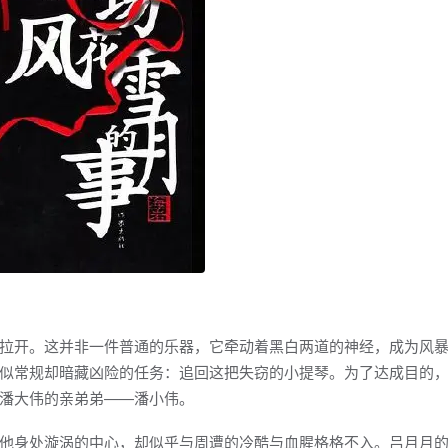
拉开。这并非一件普通的乐器，它牵动着黑白两道的神经，成为风
似常规却暗藏凶险的任务：追回这把失窃的小提琴。为了达成目的
潘大伟的亲弟弟——潘小伟。
他身处漩涡的中心，却似乎与周遭的冷酷与血腥格格不入。吕月月