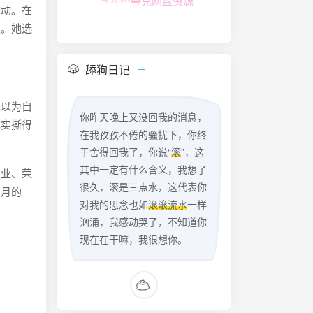
悸动。在
定。她选
舔狗日记
她以为自
你昨天晚上又没回我的消息，
现实撕得
在我孜孜不倦的骚扰下，你终
于舍得回我了，你说“
滚
”，这
其中一定有什么含义，我想了
事业、荣
很久，滚是三点水，这代表你
雪月的
对我的思念也如
滚滚流水
一样
汹涌，我感动哭了，不知道你
现在在干嘛，我很想你。