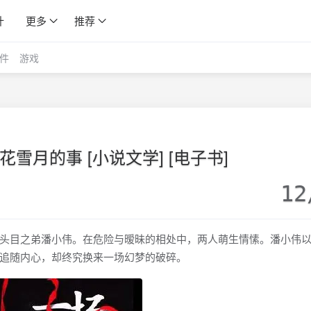
计
更多
推荐
件
游戏
雪月的事 [小说文学] [电子书]
12
头目之弟潘小伟。在危险与暧昧的相处中，两人萌生情愫。潘小伟
追随内心，却终究换来一场幻梦的破碎。