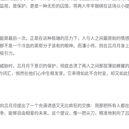
监视，是保护，更是一种无形的囚笼，将两人牢牢捆绑在这场以小
能是最后一次。正是在这种极端的压力下，人与人之间最原始的情
那不是一个冷血的黑帮分子该有的眼神。而潘小伟，则在吕月月身
吸引力。
威胁时，吕月月下意识的保护，彻底击溃了两人之间那层薄如蝉翼
”的词汇，悄然在他们心中生根发芽。它来得如此不合时宜，却又如此
向吕月月提出了一个充满诱惑又无比疯狂的交换：用那把所有人都
争、能够自由相爱的未来。这个提议，像一把尖刀，精准地刺向了