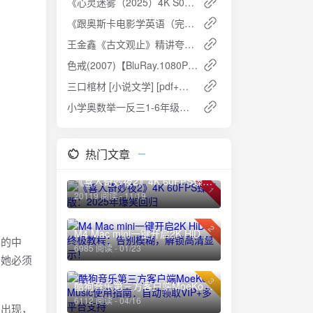
《心灵迷雾（2025）4K S01E01 - E09》夸克网盘高速下载+免费资源
《跟奥斯卡电影学英语（完结）》夸克网盘高速下载+免费资源
王金鑫《古文观止》精讲夸克网盘免费下载
色戒(2007)【BluRay.1080P 蓝光压制】【内封简繁】【爱情/情色】夸克网盘免费下载
三口棺材 [小说文学] [pdf+全格式]免费下载
小学奥数举一反三1-6年级课程 - 免费下载
热门文章
《喜人奇妙夜2》4K 60FPS臻彩版：2025年爆笑回归
1
20119 阅读 - 11/19
2
M4 Mac mini一键开启2K HiDPI终极教程：告别模糊，解锁高清显示！
暴的中
6985 阅读 - 01/23
，她必须
3
酷狗音乐第三方客户端MoeKoe Music使用指南：自动领取VIP+多平台支持
6112 阅读 - 04/16
的出现，