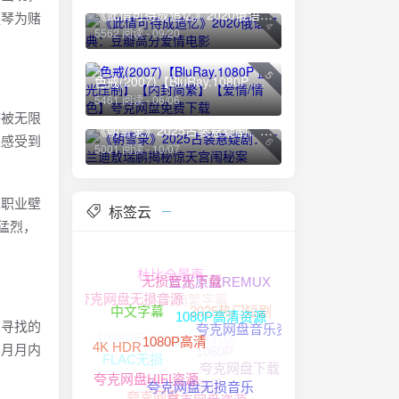
《此情可待成追忆》2020俄语经典：豆瓣高分爱情电影
提琴为赌
4
5562 阅读 - 09/20
5
色戒(2007)【BluRay.1080P 蓝光压制】【内封简繁】【爱情/情色】夸克网盘免费下载
5461 阅读 - 06/06
感被无限
《朝雪录》2025古装悬疑剧：李兰迪敖瑞鹏揭秘惊天宫闱秘案
上感受到
6
5001 阅读 - 10/07
的职业壁
标签云
猛烈，
杜比全景声
蓝光原盘REMUX
内封简繁字幕
无损音乐下载
夸克网盘无损音源
2025热门短剧
在寻找的
1080P蓝光原盘REMUX
中文字幕
夸克网盘音乐资源
1080P高清资源
1080P
吕月月内
FLAC无损
4K HDR
1080P高清
夸克网盘下载
夸克网盘音乐
夸克网盘HIFI资源
夸克网盘
夸克网盘无损音乐
夸克网盘资源