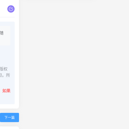
随
版权
担。所
。
如果
下一篇