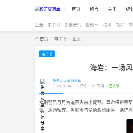
首页
留言
关于
统
生活
电子书
无损音乐
视频
技术
教程
软
首页
/
电子书
/
正文
电子书
海岩：一场风花
免费网盘资源分享
2025-12-14
/
0 评论
/
21 阅读
/
已收录
女刑警吕月月为追回失窃小提琴，奉命保护黑帮
许，邀她私奔。当职责与爱情激烈碰撞，她选择