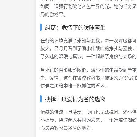
如同一道强行划破他灰色世界的光。她的任务是
局的游戏里。
纠葛：危情下的暧昧萌生
任务的环境充满了未知与变数，每一次呼吸都可
放大。吕月月看到了潘小伟眼中的挣扎与孤独，
了久违的温暖与真诚，一种超越了身份与立场的
当死亡的阴影如影随形，潘小伟的生命受到严重
垒。爱情，这个在警校教科书里被定义为“禁忌
仿佛是黑暗中唯一能抓住的浮木。
抉择：以爱情为名的逃离
情感的洪流一旦决堤，便再也无法挽回。潘小伟
小提琴，换取两人共同的未来，一个远离江湖纷
心最柔软也最矛盾的地方。