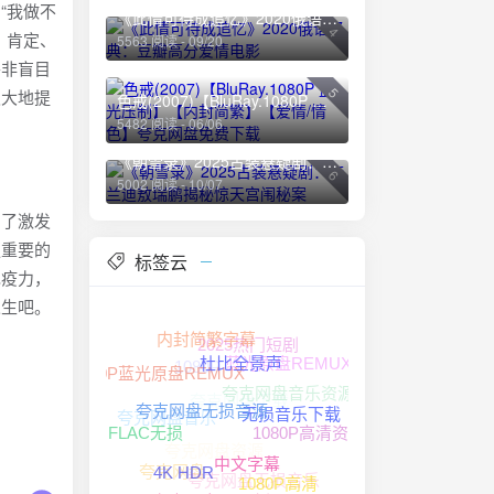
“我做不
《此情可待成追忆》2020俄语经典：豆瓣高分爱情电影
4
、肯定、
5563 阅读 - 09/20
并非盲目
5
极大地提
色戒(2007)【BluRay.1080P 蓝光压制】【内封简繁】【爱情/情色】夸克网盘免费下载
5482 阅读 - 06/06
《朝雪录》2025古装悬疑剧：李兰迪敖瑞鹏揭秘惊天宫闱秘案
6
5002 阅读 - 10/07
为了激发
更重要的
标签云
免疫力，
人生吧。
2025热门短剧
内封简繁字幕
1080P
蓝光原盘REMUX
1080P蓝光原盘REMUX
杜比全景声
夸克网盘音乐资源
夸克网盘下载
夸克网盘音乐
无损音乐下载
1080P高清资源
夸克网盘无损音源
夸克网盘资源
FLAC无损
夸克网盘
夸克网盘无损音乐
中文字幕
4K HDR
1080P高清