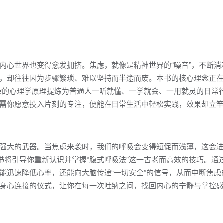
内心世界也变得愈发拥挤。焦虑，就像是精神世界的“噪音”，不断消
，却往往因为步骤繁琐、难以坚持而半途而废。本书的核心理念正在
杂的心理学原理提炼为普通人一听就懂、一学就会、一用就灵的日常
需你愿意投入片刻的专注，便能在日常生活中轻松实践，效果却立
强大的武器。当焦虑来袭时，我们的呼吸会变得短促而浅薄，这会
书将引导你重新认识并掌握“腹式呼吸法”这一古老而高效的技巧。通
能迅速降低心率，还能向大脑传递“一切安全”的信号，从而中断焦虑
身心连接的仪式，让你在每一次吐纳之间，找回内心的宁静与掌控