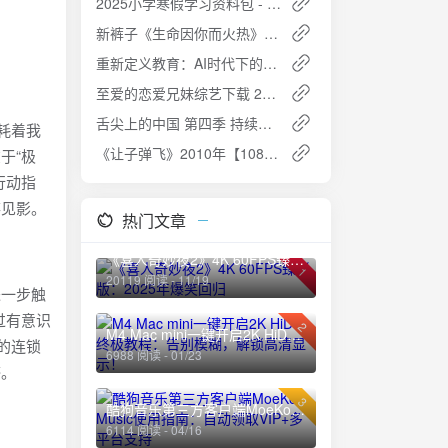
2025小学寒假学习资料包 - 快乐学习，轻松提升
新裤子《生命因你而火热》ALAC无损下载
重新定义教育：AI时代下的科学养育指南（共6册）[PDF]
至爱的恋爱兄妹综艺下载 2025
舌尖上的中国 第四季 持续更新：美食与文化的盛宴再度来袭
耗着我
《让子弹飞》2010年【1080P】国语中字 2.7GB 网盘下载
于“极
行动指
竿见影。
热门文章
《喜人奇妙夜2》4K 60FPS臻彩版：2025年爆笑回归
1
20119 阅读 - 11/19
进一步触
过有意识
2
M4 Mac mini一键开启2K HiDPI终极教程：告别模糊，解锁高清显示！
的连锁
6988 阅读 - 01/23
感。
3
酷狗音乐第三方客户端MoeKoe Music使用指南：自动领取VIP+多平台支持
6114 阅读 - 04/16