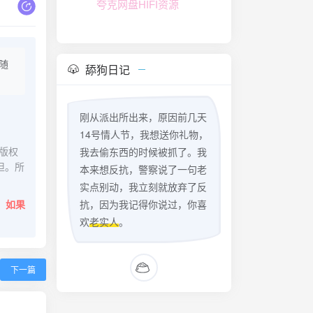
夸克网盘HIFI资源
随
舔狗日记
刚从派出所出来，原因前几天
14号情人节，我想送你礼物，
版权
我去偷东西的时候被抓了。我
担。所
本来想反抗，警察说了一句老
实点别动，我立刻就放弃了反
。
如果
抗，因为我记得你说过，你喜
欢
老实人
。
下一篇