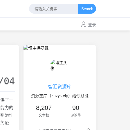
Search
登录
/04
智汇资源库
资源宝库（zhzyk.vip）给你赋能
提供了一
8,207
90
压能力的
告别匆忙
文章数
评论量
强免疫