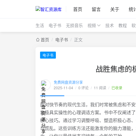
首页
留言
关于
统
生活
电子书
无损音乐
视频
技术
教程
软
首页
/
电子书
/
正文
电子书
战胜焦虑的极
免费网盘资源分享
2025-11-04
/
0 评论
/
11 阅读
/
已收录
面对快节奏的现代生活，我们时常被焦虑和不安
套极具实操性的心理调适方案。书中不仅阐述了
核心技巧。通过学习调整呼吸、塑造积极心态、
与慌乱。这些训练方法还能激发你的脑力潜能，
力，让你以最佳状态迎接每一个新的开始。