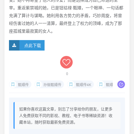
宰。重返紫禁城的她，已是钮祜禄·甄嬛，一个眼神、一句话都
充满了算计与谋略。她利用各方势力的矛盾，巧妙周旋，将曾
经伤害过她的人一一清算，最终登上了权力的顶峰，成为了那
座孤城里最寂寞的女人。
点此下载
0
甄嬛传
孙俪甄嬛传
甄嬛传4K
甄嬛传下载
如果你喜欢这篇文章，别忘了分享给你的朋友，让更多
人免费获取不同的影视、教程、电子书等稀缺资源！收
藏本站，随时获取最新免费资源。