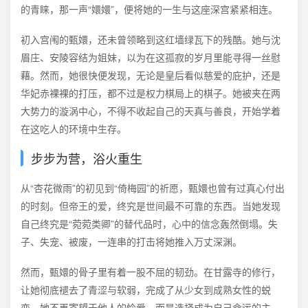
的青睐，那一声“嬛嬛”，便将她的一生与这座深宫紧紧相连。
初入宫闱的甄嬛，还未曾领略到这红墙绿瓦下的残酷。她与沈
眉庄、安陵容结为姐妹，以为在这孤寂的岁月里能寻得一丝慰
藉。然而，她很快便发现，无论是皇后看似慈爱的庇护，还是
华妃赤裸裸的打压，都不过是权力棋局上的棋子。她被夹在两
大势力的漩涡中心，不得不收起自己的天真与善良，开始学着
在这吃人的环境中生存。
步步为营，浴火重生
从“杏花微雨”的初见到“倚梅园”的祈愿，甄嬛也曾有过真心付出
的时刻。但帝王的爱，终究是世间最不可靠的东西。当她发现
自己终究是“菀菀类卿”的替代品时，心中的信念轰然倒塌。失
子、失宠、被废，一连串的打击将她推入万丈深渊。
然而，甄嬛的骨子里有着一股不屈的韧劲。在甘露寺的修行，
让她彻底褪去了青涩与软弱，完成了从少女到成熟女性的蜕
变。她不再寄望于他人的怜爱，而是选择成为自己命运的主