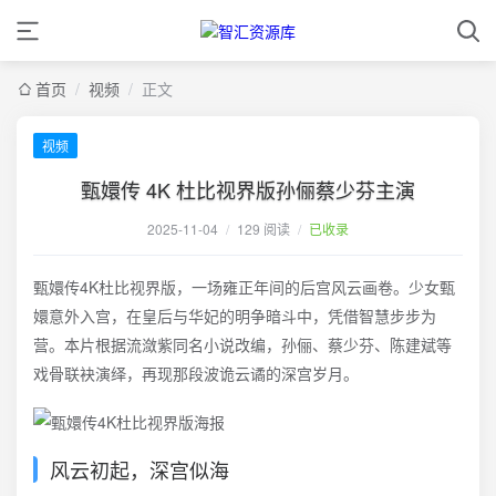
首页
/
视频
/
正文
视频
甄嬛传 4K 杜比视界版孙俪蔡少芬主演
2025-11-04
/
129 阅读
/
已收录
甄嬛传4K杜比视界版，一场雍正年间的后宫风云画卷。少女甄
嬛意外入宫，在皇后与华妃的明争暗斗中，凭借智慧步步为
营。本片根据流潋紫同名小说改编，孙俪、蔡少芬、陈建斌等
戏骨联袂演绎，再现那段波诡云谲的深宫岁月。
风云初起，深宫似海