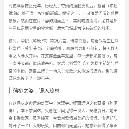
时值满清雍正元年，历经九子夺嫡的血腥洗礼后，新君（陈建
斌 饰）终于登上权力的巅峰。朝堂之上，一派海晏河清的盛世
景象，然而在这片平静的湖面之下，实则暗流汹涌，尤其是那
座看似富丽堂皇的紫禁城，后宫已然成为没有硝烟的战场。
彼时，华妃（蒋欣 饰）艳冠六宫，恃宠而骄，与看似端庄仁厚
的皇后（蔡少芬 饰）分庭抗礼，两股势力相互倾轧，将无数无
辜之人卷入其中。在这座金丝牢笼里，每一步都如履薄冰，每
一次呼吸都可能暗藏杀机。太后（刘雪华 饰）为稳固前朝与后
宫的平衡，亲自主持了一场关乎无数少女命运的选秀，也为这
潭死水投下了一颗石子。
蒲柳之姿，误入琼林
在这场决定命运的盛事中，大理寺少卿甄远道之女甄嬛（孙俪
饰），本不求闻达，只愿在世间觅得一良人，安稳度日。她出
身书香世家，灵秀纯真，带着对爱情最美好的憧憬。命运却与
她开了一个巨大的玩笑，因酷似纯元皇后，她意外获得了雍正