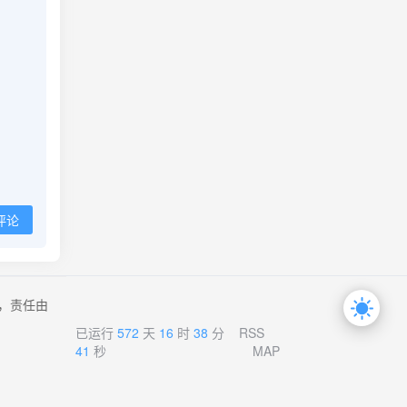
评论
，责任由
已运行
572
天
16
时
38
分
RSS
41
秒
MAP