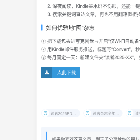
深夜阅读，Kindle墨水屏不伤眼，还能一
搜索关键词直达文章，再也不用翻箱倒柜
如何优雅地“囤”杂志
① 把下载包丢进夸克网盘→开启“仅Wi-Fi自动备
② 用Kindle邮件服务推送，标题写“Convert”
③ 每月固定一天：新建文件夹“读者2025-XX
点此下载
读者2025PDF打包下载
读者杂志全年合集
读者2
如果你喜欢这篇文章，别忘了分享给你的朋友