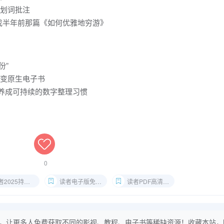
键划词批注
找半年前那篇《如何优雅地穷游》
份”
，秒变原生电子书
”，养成可持续的数字整理习惯
0
025持续更新网盘
读者电子版免费下载
读者PDF高清扫描
，让更多人免费获取不同的影视、教程、电子书等稀缺资源！收藏本站，