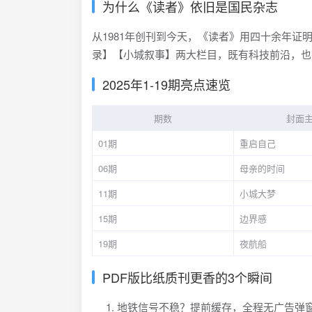
为什么《读者》依旧是国民杂志
从1981年创刊到今天，《读者》用四十余年证明
录】【小城叙事】两大栏目，既有科技前沿，也
2025年1-19期亮点速览
期数
封面
01期
重启自己
06期
母亲的时间
11期
小城大梦
15期
边界感
19期
夜航船
PDF版比纸质刊更香的3个瞬间
地铁信号不稳？提前缓存，全程无广告弹