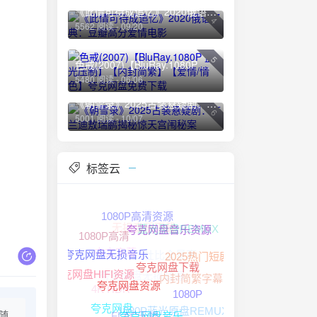
《此情可待成追忆》2020俄语经典：豆瓣高分爱情电影
4
5562 阅读 - 09/20
5
色戒(2007)【BluRay.1080P 蓝光压制】【内封简繁】【爱情/情色】夸克网盘免费下载
5480 阅读 - 06/06
《朝雪录》2025古装悬疑剧：李兰迪敖瑞鹏揭秘惊天宫闱秘案
6
5001 阅读 - 10/07
标签云
1080P高清资源
无损音乐下载
蓝光原盘REMUX
1080P高清
夸克网盘音乐资源
中文字幕
杜比全景声
2025热门短剧
夸克网盘无损音乐
夸克网盘无损音源
内封简繁字幕
夸克网盘HIFI资源
夸克网盘下载
4K HDR
夸克网盘资源
1080P
1080P蓝光原盘REMUX
FLAC无损
夸克网盘
随