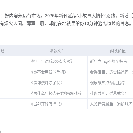
：好内容永远有市场。2025年新刊延续“小故事大情怀”路线，新增【
有烟火人间。薄薄一册，却能在地铁里给你10分钟逃离喧嚣的喘息
主题
爆款文章
阅读价值
《把一年过成365次实验》
新年立flag不翻车指南
《她不会用智能手机》
看得泪目，适合陪爸妈一
《淄博烧烤凉了没》
现象级热点深度追踪
《为什么年轻人开始整顿职场》
社畜共鸣，弹幕式金句
《当AI开始写情书》
人类情感最后一道护城河
窗