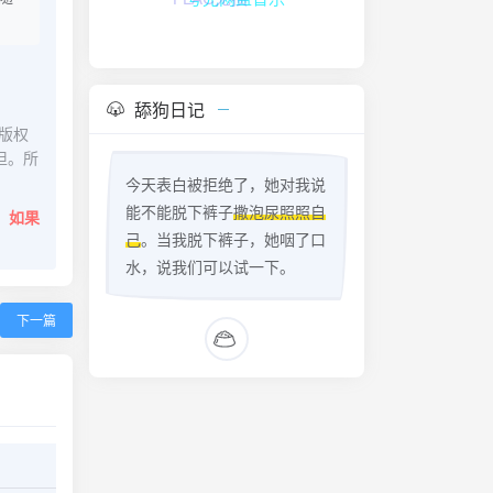
夸克网盘音乐
舔狗日记
版权
担。所
今天表白被拒绝了，她对我说
能不能脱下裤子
撒泡尿照照自
。
如果
己
。当我脱下裤子，她咽了口
水，说我们可以试一下。
下一篇