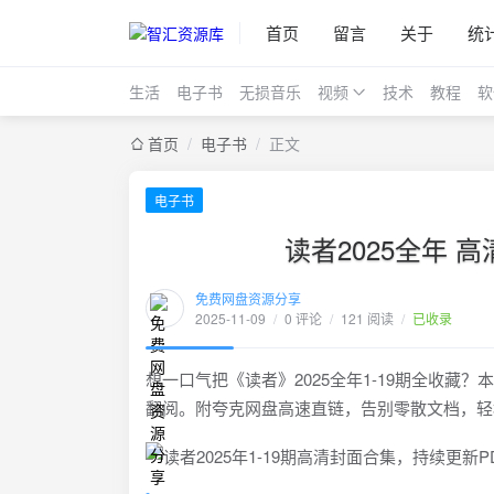
首页
留言
关于
统
生活
电子书
无损音乐
视频
技术
教程
软
首页
/
电子书
/
正文
电子书
读者2025全年 
免费网盘资源分享
2025-11-09
/
0 评论
/
121 阅读
/
已收录
想一口气把《读者》2025全年1-19期全收藏？
翻阅。附夸克网盘高速直链，告别零散文档，轻