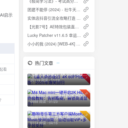
《极简学习法》- 考试高分的秘密，清华北大学霸的学习方法揭秘
团建不能停 (2024) - 社牛天团650的搞笑整活儿之旅
AI启示
实体店抖音引流全攻略打造 - 提升流量，引爆销售额
。
【光影7号】AE特效包装直播培训（第一期） - 掌握专业特效制作技能
Lucky Patcher v11.6.5 幸运破解器：安卓去广告破解神器最新版
小小的我 (2024) [WEB-4K] [60FPS] [国语中字] [洗码补链]
热门文章
起看
《喜人奇妙夜2》4K 60FPS臻彩版：2025年爆笑回归
1
20119 阅读 - 11/19
2
M4 Mac mini一键开启2K HiDPI终极教程：告别模糊，解锁高清显示！
？
6988 阅读 - 01/23
3
酷狗音乐第三方客户端MoeKoe Music使用指南：自动领取VIP+多平台支持
6114 阅读 - 04/16