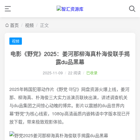
首页
/
视频
/
正文
视频
电影《野党》2025：姜河那柳海真朴海俊联手揭
露du品黑幕
2025-11-09
/
22 阅读
/
已收录
2025年韩国犯罪动作片《野党 야당》网盘资源火爆上线，姜河
那、柳海真、朴海俊三大实力派演员联袂出演，讲述调查机关
与du品集团之间惊心动魄的博弈。影片以震撼的du品世界内
幕"野党"为核心线索，1080p高清画质内嵌韩语中字版本现已开
放下载，带来极致观影体验。