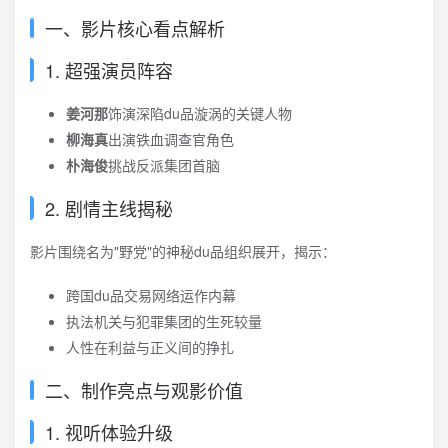
一、影片核心看点解析
1. 超强演员阵容
姜河那
饰演深陷du品漩涡的关键人物
柳海真
出演铁血调查官角色
朴海俊
挑战反派集团首脑
2. 剧情主线揭秘
影片围绕名为"野党"的神秘du品组织展开，揭示：
跨国du品交易网络运作内幕
执法机关与犯罪集团的生死较量
人性在利益与正义间的挣扎
二、制作亮点与观影价值
1. 视听体验升级