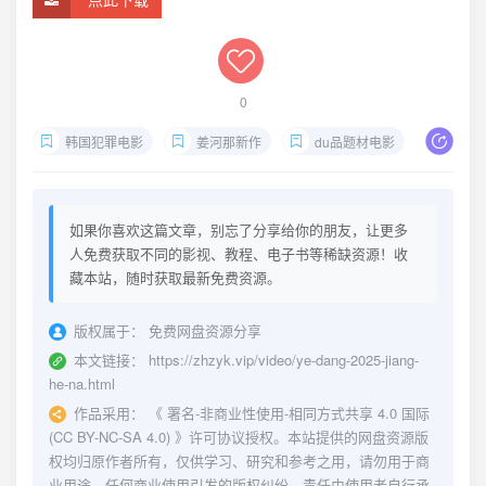
0
韩国犯罪电影
姜河那新作
du品题材电影
柳海
如果你喜欢这篇文章，别忘了分享给你的朋友，让更多
人免费获取不同的影视、教程、电子书等稀缺资源！收
藏本站，随时获取最新免费资源。
版权属于：
免费网盘资源分享
本文链接：
https://zhzyk.vip/video/ye-dang-2025-jiang-
he-na.html
作品采用：
《
署名-非商业性使用-相同方式共享 4.0 国际
(CC BY-NC-SA 4.0)
》许可协议授权。本站提供的网盘资源版
权均归原作者所有，仅供学习、研究和参考之用，请勿用于商
业用途。任何商业使用引发的版权纠纷，责任由使用者自行承