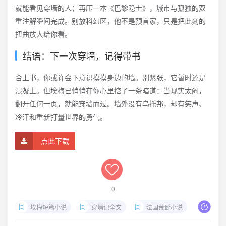
就能看见穿墙的人；再压一本《巴黎隐士》，城市与孤独的双
重注解瞬间完成。别放科幻区，他不是预言家，只是把此刻的
扭曲放大给你看。
结语：下一次穿墙，记得带书
合上书，你或许会下意识摸摸身边的墙。别紧张，它暂时还是
混凝土。但埃梅已悄悄在你心里挖了一条暗道：当现实太闷，
翻开任何一页，就能穿墙而过。墙外没有乌托邦，却有笑声、
冷汗和重新打量世界的勇气。
点此下载
0
埃梅短篇小说
穿墙记全文
法国荒诞小说
埃梅幽