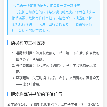
“夜色像一块潮湿的抹布，把星星一颗一颗拧灭。”
一句就把巴黎夜色的压抑与浪漫同时点亮。译者在注脚里
悄悄透露，埃梅写作时常把《小拉鲁斯》词典当骰子掷，
随机抓取俚语，再嵌进十四行诗的节奏——原来怪诞背
后，是精密的语言炼金术。
读埃梅的三种姿势
通勤杀时间
：短篇长度刚好一站一篇，下车后，你会发现
世界多了一条裂缝。
写作灵感库
：卡壳时读《铜像》，马上学会把象征玩出
花。
深夜醒脑
：失眠时读《最后一名》，笑到胃疼，困意全无
——比咖啡管用。
把埃梅塞进书架的正确位置
放在加缪旁边，荒诞对话即刻成立；塞在卡夫卡上头，让K抬头