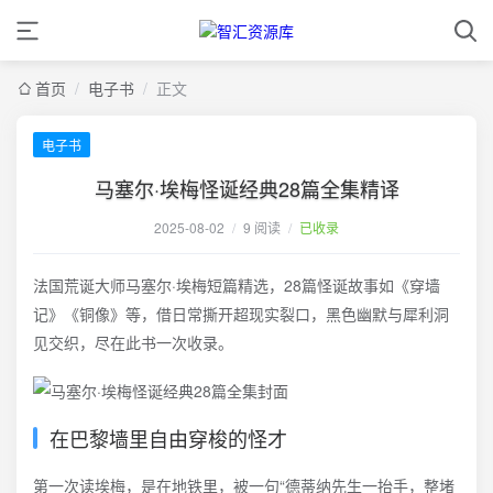
首页
/
电子书
/
正文
电子书
马塞尔·埃梅怪诞经典28篇全集精译
2025-08-02
/
9 阅读
/
已收录
法国荒诞大师马塞尔·埃梅短篇精选，28篇怪诞故事如《穿墙
记》《铜像》等，借日常撕开超现实裂口，黑色幽默与犀利洞
见交织，尽在此书一次收录。
在巴黎墙里自由穿梭的怪才
第一次读埃梅，是在地铁里，被一句“德蒂纳先生一抬手，整堵