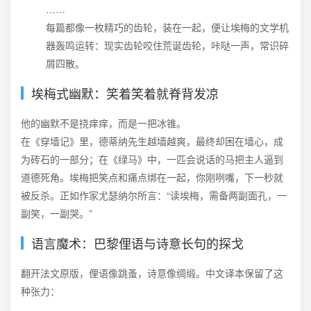
……
每篇都像一枚精巧的齿轮，装在一起，便让埃梅的文学机
器轰鸣运转：现实齿轮咬住荒诞齿轮，咔哒一声，常识碎
屑四散。
埃梅式幽默：笑着笑着就脊背发凉
他的幽默不是挠痒痒，而是一把冰锥。
在《穿墙记》里，德蒂纳先生越墙越爽，最终却困在墙心，成
为砖石的一部分；在《绿马》中，一匹会说话的马把主人逼到
道德死角。埃梅把笑点和痛点绑在一起，你刚咧嘴，下一秒就
被反杀。正如作家尤瑟纳尔所言：“读埃梅，需备两副面孔，一
副笑，一副哭。”
语言魔术：巴黎俚语与诗意长句的探戈
翻开法文原版，俚语像跳蚤，诗意像绸缎。中文译本保留了这
种张力：