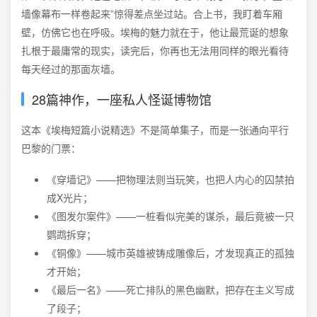
墙像幕布一样卷起来”惊得差点坐过站。合上书，我盯着车厢
壁，仿佛它也在呼吸。埃梅的魅力就在于，他让最荒诞的想象
扎根于最庸常的现实，读完后，你再也无法用同样的眼光看待
每天经过的那面灰墙。
28篇神作，一座私人怪诞博物馆
这本《埃梅短篇小说精选》不是简单集子，而是一张通向平行
巴黎的门票：
《穿墙记》——把物理法则当玩笑，也把人内心的囚禁拍
成X光片；
《图发尔案件》——一桩看似完美的谋杀，最后竟被一只
鹦鹉拆穿；
《铜像》——城市英雄被铸成雕像后，才发现真正的孤独
才开始；
《最后一名》——死亡排队的黑色幽默，把存在主义写成
了段子；