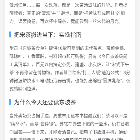
儋州江月……每一次跌落，都是一次茶汤滋味的升华。作者提
醒读者：真正的“清欢”并非避世，而是“把苦味煎成回甘”的能
力。读罢掩卷，再饮杯中绿茶，竟能尝到一丝宋代的月光。
把宋茶搬进当下：实操指南
附录《东坡茶食单》提供10款可复刻的宋代茶点：蜜煎金橘、
酥琼叶、五香蕈脯，材料超市即可购得；另有《今日点茶极简
工具清单》，百元以内搞定茶筅、建盏、小炭炉，让“宋式下午
茶”不再停留在博物馆。作者甚至给出“打工人版”速泡公式：3分
钟微波炉烧水＋电动奶泡器击拂，也能打出绵密“雪沫乳花”，仪
式感瞬间拉满。
为什么今天还要读东坡茶
当外卖奶茶占据手边，周重林用这本书提醒我们：茶可以不是
“续命水”，而是“暂停键”。苏轼在赤壁下煎的一壶水，仍在替我
们回答——慢下来，才能看清自己。把电子书放进手机，通勤
地铁里读两页，仿佛听见900年前那句低语：“且将新火试新