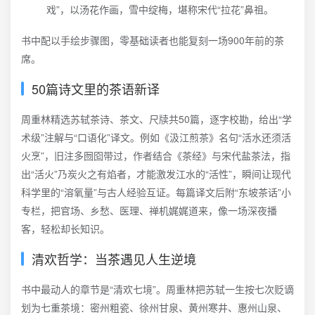
戏”，以汤花作画，雪中绽梅，堪称宋代“拉花”鼻祖。
书中配以手绘步骤图，零基础读者也能复刻一场900年前的茶
席。
50篇诗文里的茶语新译
周重林精选苏轼茶诗、茶文、尺牍共50篇，逐字校勘，给出“学
术级”注解与“口语化”译文。例如《汲江煎茶》名句“活水还须活
火烹”，旧注多囫囵带过，作者结合《茶经》与宋代盐茶法，指
出“活火”乃炭火之有焰者，才能激发江水的“活性”，瞬间让现代
科学里的“溶氧量”与古人经验互证。每篇译文后附“东坡茶话”小
专栏，把官场、乡愁、医理、禅机娓娓道来，像一场深夜播
客，轻松却长知识。
清欢哲学：当茶遇见人生逆境
书中最动人的章节是“清欢七境”。周重林把苏轼一生按七次贬谪
划为七重茶境：密州粗瓷、徐州甘泉、黄州寒井、惠州山泉、