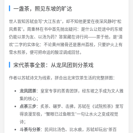
一盏茶，照见东坡的旷达
世人皆知苏轼会写“大江东去”，却不知他更爱在夜深风静时“松
风煮茗”。周重林在书中首先抛出疑问：是什么让贬途中的东坡
仍能以茶为友、以汤为药？答案藏在诗行间——茶于他，是“清
欢”二字的实体化：不论黄州猪骨还是惠州荔枝，只要炉火上有
雪水煎茶，便可把命运的酸涩调成回甘。
宋代茶事全景：从龙凤团到分茶戏
作者以苏轼诗文为线索，拼合出北宋饮茶生活的完整拼图：
龙凤团茶
：皇室专享的蒸青团饼，经东坡之手成为文人雅
集的核心；
点茶三步
：炙茶、碾罗、击拂，苏轼在《试院煎茶》里写
得浪漫至极，“蟹眼已过鱼眼生”一句让水火之变成视觉
诗；
斗茶与分茶
：民间比汤色、比水痕，苏轼却玩出“茶百