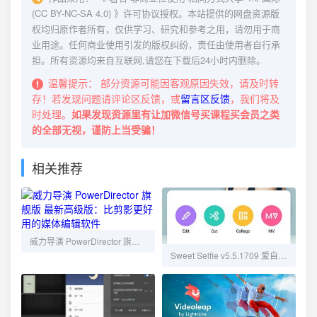
(CC BY-NC-SA 4.0)
》许可协议授权。本站提供的网盘资源版
权均归原作者所有，仅供学习、研究和参考之用，请勿用于商
业用途。任何商业使用引发的版权纠纷，责任由使用者自行承
担。所有资源均来自互联网,请您在下载后24小时内删除。
温馨提示：
部分资源可能因客观原因失效，请及时转
存！若发现问题请评论区反馈，或
留言区反馈
，我们将及
时处理。
如果发现资源里有让加微信号买课程买会员之类
的全部无视，谨防上当受骗！
相关推荐
威力导演 PowerDirector 旗舰版 最新高级版：比剪影更好用的媒体编辑软件
Sweet Selfie v5.5.1709 爱自拍美颜相机，拍照和照片美化编辑，解锁专业版