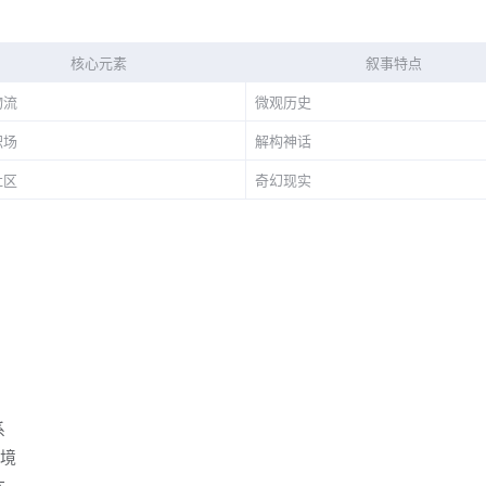
核心元素
叙事特点
物流
微观历史
职场
解构神话
社区
奇幻现实
系
困境
本