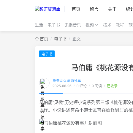
首页
留言
关于
统
生活
电子书
无损音乐
视频
技术
教程
软
首页
/
电子书
/
正文
电子书
马伯庸《桃花源没
免费网盘资源分享
2025-06-26
/
0 评论
/
9 阅读
/
已收录
马伯庸"见微"历史短小说系列第三部《桃花源没
力作。小说讲述穷命小道士玄穹在妖怪聚居的桃