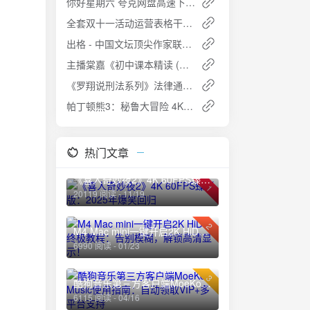
你好星期六 夸克网盘高速下载免费观看
全套双十一活动运营表格干货 - 免费下载
出格 - 中国文坛顶尖作家联手创作短篇小说集免费下载
主播棠嘉《初中课本精读 (小四门“史地政生”+学霸笔记)》免费下载
《罗翔说刑法系列》法律通识、人生随笔 免费下载
帕丁顿熊3：秘鲁大冒险 4K夸克网盘高速下载 免费获取攻略
热门文章
《喜人奇妙夜2》4K 60FPS臻彩版：2025年爆笑回归
1
20119 阅读 - 11/19
2
M4 Mac mini一键开启2K HiDPI终极教程：告别模糊，解锁高清显示！
6990 阅读 - 01/23
3
酷狗音乐第三方客户端MoeKoe Music使用指南：自动领取VIP+多平台支持
6115 阅读 - 04/16