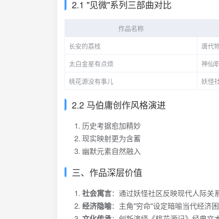
2.1 "见微"系列三部曲对比
作品名称
长安的荔枝
唐代
太白金星有点烦
神仙
桃花源没有事儿
妖怪
2.2 马伯庸创作风格演进
历史考据愈加精妙
现实映射更为含蓄
幽默元素自然融入
三、作品深层价值
社会寓言
：通过妖怪社区反映现代人际关
经济隐喻
：主角"穷命"设定暗喻当代经济
文化传承
：创新演绎《桃花源记》经典文