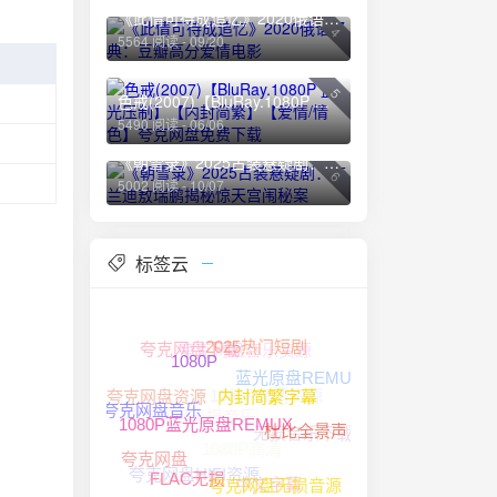
《此情可待成追忆》2020俄语经典：豆瓣高分爱情电影
4
5564 阅读 - 09/20
5
色戒(2007)【BluRay.1080P 蓝光压制】【内封简繁】【爱情/情色】夸克网盘免费下载
5490 阅读 - 06/06
《朝雪录》2025古装悬疑剧：李兰迪敖瑞鹏揭秘惊天宫闱秘案
6
5002 阅读 - 10/07
标签云
夸克网盘音乐资源
夸克网盘下载
2025热门短剧
1080P
蓝光原盘REMUX
1080P高清资源
夸克网盘资源
夸克网盘无损音乐
内封简繁字幕
夸克网盘音乐
无损音乐下载
1080P高清
杜比全景声
1080P蓝光原盘REMUX
夸克网盘
夸克网盘HIFI资源
中文字幕
夸克网盘无损音源
FLAC无损